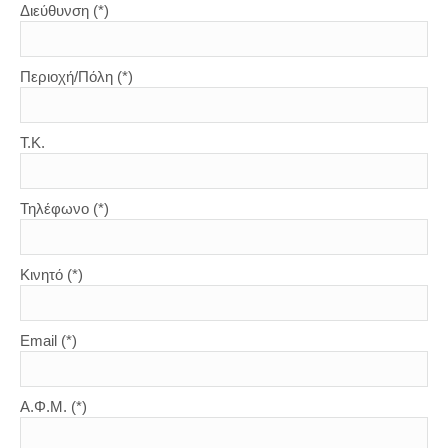
Διεύθυνση (*)
Περιοχή/Πόλη (*)
Τ.Κ.
Τηλέφωνο (*)
Κινητό (*)
Email (*)
Α.Φ.Μ. (*)