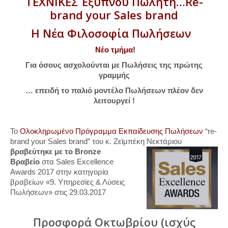
ΤΕΧΝΙΚΕΣ Έξυπνου Πω
λητή…
Re-
brand your Sales brand
Η
Νέα
Φιλοσοφία
Πωλήσεων
Νέο τμήμα!
Για όσους ασχολούνται με Πωλήσεις της πρώτης
γραμμής
… επειδή το παλιό μοντέλο Πωλήσεων πλέον δεν
λειτουργεί !
Το
Ολοκληρωμένο Πρόγραμμα Εκπαίδευσης Πωλήσεων
“re-
brand your Sales brand” του κ. Ζεϊμπέκη
Νεκτάριου
βραβεύτηκε με το Bronze
Βραβείο
στα Sales Excellence
Awards 2017 στην κατηγορία
βραβείων «9. Υπηρεσίες & Λύσεις
Πωλήσεων» στις 29.03.2017
Προσφορά Οκτωβρίου (ισχύς