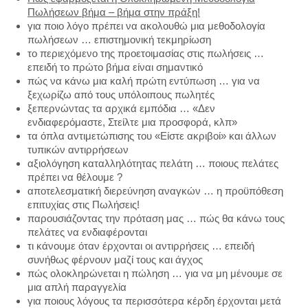
Πωλήσεων βήμα – βήμα στην πράξη!
για ποιο λόγο πρέπει να ακολουθώ μια μεθοδολογία
πωλήσεων … επιστημονική τεκμηρίωση
το περιεχόμενο της προετοιμασίας στις πωλήσεις …
επειδή το πρώτο βήμα είναι σημαντικό
πώς να κάνω μια καλή πρώτη εντύπωση … για να
ξεχωρίζω από τους υπόλοιπους πωλητές
ξεπερνώντας τα αρχικά εμπόδια … «Δεν
ενδιαφερόμαστε, Στείλτε μια προσφορά, κλπ»
τα όπλα αντιμετώπισης του «Είστε ακριβοί» και άλλων
τυπικών αντιρρήσεων
αξιολόγηση καταλληλότητας πελάτη … ποιους πελάτες
πρέπει να θέλουμε ?
αποτελεσματική διερεύνηση αναγκών … η προϋπόθεση
επιτυχίας στις Πωλήσεις!
παρουσιάζοντας την πρόταση μας … πώς θα κάνω τους
πελάτες να ενδιαφέρονται
τι κάνουμε όταν έρχονται οι αντιρρήσεις … επειδή
συνήθως φέρνουν μαζί τους και άγχος
πώς ολοκληρώνεται η πώληση … για να μη μένουμε σε
μια απλή παραγγελία
για ποιους λόγους τα περισσότερα κέρδη έρχονται μετά