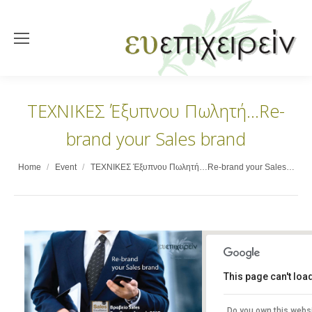
ΤΕΧΝΙΚΕΣ Έξυπνου Πωλητή…Re-
brand your Sales brand
You are here:
Home
Event
ΤΕΧΝΙΚΕΣ Έξυπνου Πωλητή…Re-brand your Sales…
This page can't lo
DIVANI PALACE AC
Do you own this webs