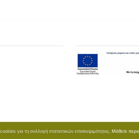
 cookies για τη συλλογή στατιστικών επισκεψιμότητας.
Μάθετε περι
d by BigWebTheory