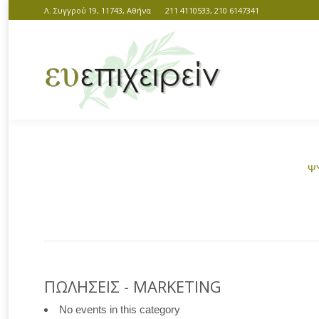
Λ. Συγγρού 19, 11743, Αθήνα
211 4110533, 210 6147341
ΨΥ
You are here:
ΠΩΛΗΣΕΙΣ - MARKETING
No events in this category