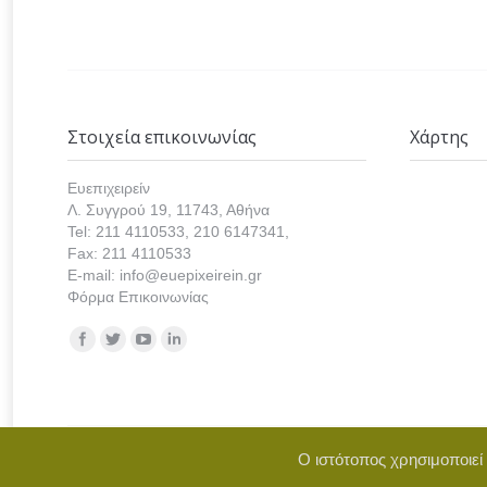
Στοιχεία επικοινωνίας
Χάρτης
Ευεπιχειρείν
Λ. Συγγρού 19, 11743, Αθήνα
Tel: 211 4110533, 210 6147341,
Fax: 211 4110533
E-mail: info@euepixeirein.gr
Φόρμα Επικοινωνίας
Find us on:
Ο ιστότοπος χρησιμοποιεί
Copyright © 2021 euepixeirein.gr | Develope