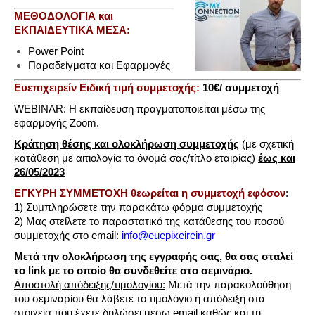
ΜΕΘΟΔΟΛΟΓΙΑ και
ΕΚΠΑΙΔΕΥΤΙΚΑ ΜΕΣΑ:
Power Point
Παραδείγματα και Εφαρμογές
Ευεπιχειρείν Ειδική τιμή συμμετοχής:
10
€/ συμμετοχή
WEBINAR: Η εκπαίδευση πραγματοποιείται μέσω της
εφαρμογής Zoom.
Kράτηση θέσης και ολοκλήρωση συμμετοχής
(με σχετική
κατάθεση με αιτιολογία το όνομά σας/τίτλο εταιρίας)
έως και
26/05/2023
ΕΓΚΥΡΗ ΣΥΜΜΕΤΟΧΗ θεωρείται η συμμετοχή εφόσον
:
1) Συμπληρώσετε την παρακάτω φόρμα συμμετοχής
2) Μας στείλετε το παραστατικό της κατάθεσης του ποσού
συμμετοχής στο email:
info@euepixeirein.gr
Μετά την ολοκλήρωση της εγγραφής σας, θα σας σταλεί
το link με το οποίο θα συνδεθείτε στο σεμινάριο.
Αποστολή απόδειξης/τιμολογίου:
Μετά την παρακολούθηση
του σεμιναρίου θα λάβετε το τιμολόγιο ή απόδειξη στα
στοιχεία που έχετε δηλώσει μέσω email καθώς και τη