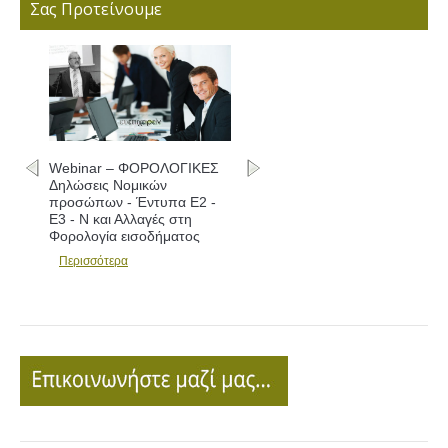
Σας Προτείνουμε
ar – ΦΟΡΟΛΟΓΙΚΕΣ
Webinar – ΦΟΡΟΛΟΓΙΚΕΣ
ις Νομικών
Δηλώσεις - Συμπλήρωση
πων - Έντυπα Ε2 -
εντύπων Ε1 - Ε2 - Ε3 και
 και Αλλαγές στη
Αλλαγές
γία εισοδήματος
Περισσότερα
σότερα