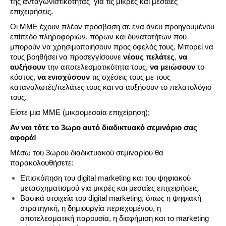
της ανταγωνιστικότητας για τις μικρές και μεσαίες
επιχειρήσεις.
Οι ΜΜΕ έχουν πλέον πρόσβαση σε ένα άνευ προηγουμένου
επίπεδο πληροφοριών, πόρων και δυνατοτήτων που
μπορούν να χρησιμοποιήσουν προς όφελός τους. Μπορεί να
τους βοηθήσει να προσεγγίσουνε
νέους πελάτες
,
να
αυξήσουν
την αποτελεσματικότητα τους,
να μειώσουν
το
κόστος,
να ενισχύσουν
τις σχέσεις τους με τους
καταναλωτές/πελάτες τους και να αυξήσουν το πελατολόγιο
τους.
Είστε μια ΜΜΕ (μικρομεσαία επιχείρηση);
Αν ναι τότε το 3ωρο αυτό διαδικτυακό σεμινάριο σας
αφορά!
Μέσω του 3ωρου διαδικτυακού σεμιναρίου θα
παρακολουθήσετε:
Επισκόπηση του digital marketing και του ψηφιακού
μετασχηματισμού για μικρές και μεσαίες επιχειρήσεις.
Βασικά στοιχεία του digital marketing, όπως η ψηφιακή
στρατηγική, η δημιουργία περιεχομένου, η
αποτελεσματική παρουσία, η διαφήμιση και το marketing