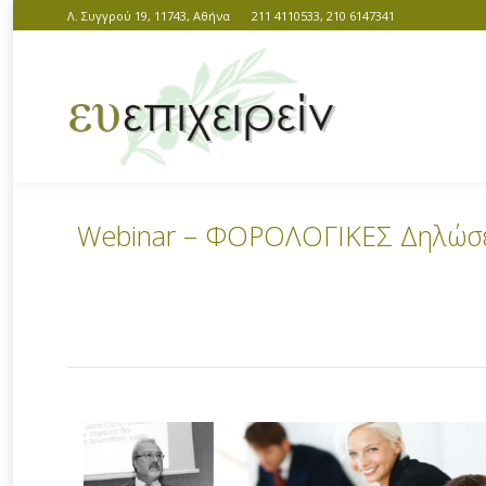
Λ. Συγγρού 19, 11743, Αθήνα
211 4110533, 210 6147341
Webinar – ΦΟΡΟΛΟΓΙΚΕΣ Δηλώσει
You are here: