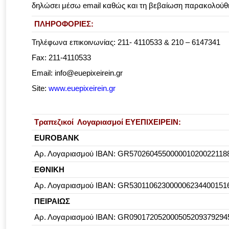
δηλώσει μέσω email καθώς και τη βεβαίωση παρακολούθησ
ΠΛΗΡΟΦΟΡΙΕΣ:
Τηλέφωνα επικοινωνίας: 211- 4110533 & 210 – 6147341
Fax: 211-4110533
Email: info@euepixeirein.gr
Site:
www.euepixeirein.gr
Τραπεζικοί Λογαριασμοί ΕΥΕΠΙΧΕΙΡΕΙΝ:
EUROBANK
Aρ. Λογαριασμού IBAN: GR570260455000001020022118
ΕΘΝΙΚΗ
Aρ. Λογαριασμού ΙΒΑΝ: GR530110623000006234400151
ΠΕΙΡΑΙΩΣ
Αρ. Λογαριασμού ΙΒΑΝ: GR090172052000505209379294