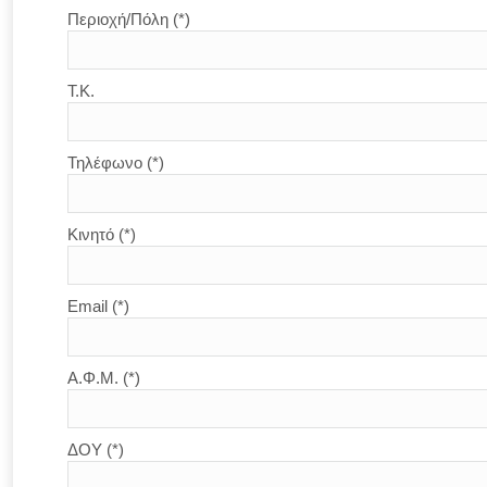
Περιοχή/Πόλη (*)
Τ.Κ.
Τηλέφωνο (*)
Κινητό (*)
Email (*)
Α.Φ.Μ. (*)
ΔΟΥ (*)