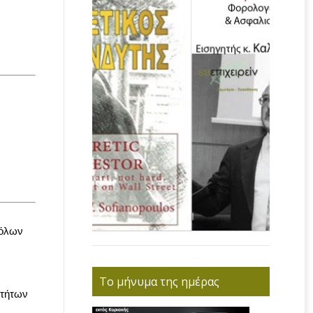
 όλων
Το μήνυμα της ημέρας
οτήτων