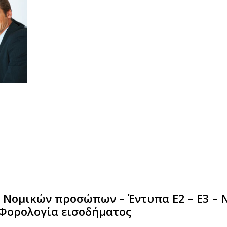
Νομικών προσώπων – Έντυπα Ε2 – Ε3 – Ν
 Φορολογία εισοδήματος