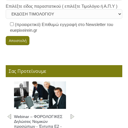
Επιλέξτε είδος παραστατικού ( επιλέξτε Τιμολόγιο ή Α.Π.Υ )
(προαιρετικό) Επιθυμώ εγγραφή στο Newsletter του
euepixeirein.gr
Σας Προτείνουμε
Webinar – ΦΟΡΟΛΟΓΙΚΕΣ
Δηλώσεις Νομικών
προσώπων - Έντυπα Ε2 -