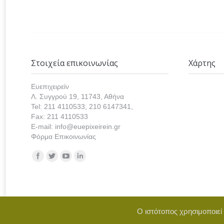
Στοιχεία επικοινωνίας
Χάρτης
Ευεπιχειρείν
Λ. Συγγρού 19, 11743, Αθήνα
Tel: 211 4110533, 210 6147341,
Fax: 211 4110533
E-mail: info@euepixeirein.gr
Φόρμα Επικοινωνίας
Find us on:
Ο ιστότοπος χρησιμοποιεί
Copyright © 2021 euepixeirein.gr | Develope