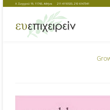
Λ. Συγγρού 19, 11743, Αθήνα
211 4110533, 210 6147341
Growi
You are here: