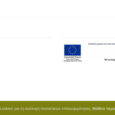
 cookies για τη συλλογή στατιστικών επισκεψιμότητας.
Μάθετε περι
d by BigWebTheory