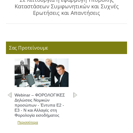
Καταστάσεων Συμφωνητικών και Συχνές
Next
post:
Ερωτήσεις και Απαντήσεις
Σας Προτείνουμε
Webinar – ΦΟΡΟΛΟΓΙΚΕΣ
Δηλώσεις Νομικών
προσώπων - Έντυπα Ε2 -
Ε3 - Ν και Αλλαγές στη
Φορολογία εισοδήματος
Περισσότερα