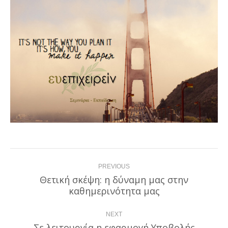
Post
PREVIOUS
navigation
Θετική σκέψη: η δύναμη μας στην
Previous
καθημερινότητα μας
post:
NEXT
Σε λειτουργία η εφαρμογή Υποβολής