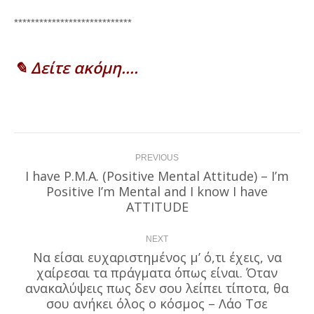
****************************
✎ Δείτε ακόμη….
Post
PREVIOUS
navigation
I have P.M.A. (Positive Mental Attitude) – I’m
Positive I’m Mental and I know I have
Previous
post:
ATTITUDE
NEXT
Να είσαι ευχαριστημένος μ’ ό,τι έχεις, να
χαίρεσαι τα πράγματα όπως είναι. Όταν
Next
ανακαλύψεις πως δεν σου λείπει τίποτα, θα
post:
σου ανήκει όλος ο κόσμος – Λάο Τσε