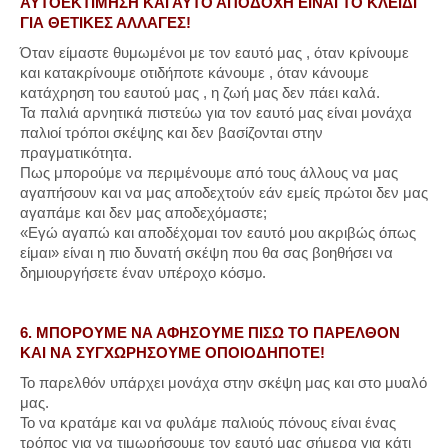
ΑΥΤΟΕΚΤΙΜΗΣΗ ΚΑΙ ΑΥΤΟ ΑΠΟΔΟΧΗ ΕΙΝΑΙ ΤΟ ΚΛΕΙΔΙ
ΓΙΑ ΘΕΤΙΚΕΣ ΑΛΛΑΓΕΣ!
Όταν είμαστε θυμωμένοι με τον εαυτό μας , όταν κρίνουμε
και κατακρίνουμε οτιδήποτε κάνουμε , όταν κάνουμε
κατάχρηση του εαυτού μας , η ζωή μας δεν πάει καλά.
Τα παλιά αρνητικά πιστεύω για τον εαυτό μας είναι μονάχα
παλιοί τρόποι σκέψης και δεν βασίζονται στην
πραγματικότητα.
Πως μπορούμε να περιμένουμε από τους άλλους να μας
αγαπήσουν και να μας αποδεχτούν εάν εμείς πρώτοι δεν μας
αγαπάμε και δεν μας αποδεχόμαστε;
«Εγώ αγαπώ και αποδέχομαι τον εαυτό μου ακριβώς όπως
είμαι» είναι η πιο δυνατή σκέψη που θα σας βοηθήσει να
δημιουργήσετε έναν υπέροχο κόσμο.
6. ΜΠΟΡΟΥΜΕ ΝΑ ΑΦΗΣΟΥΜΕ ΠΙΣΩ ΤΟ ΠΑΡΕΛΘΟΝ
ΚΑΙ ΝΑ ΣΥΓΧΩΡΗΣΟΥΜΕ ΟΠΟΙΟΔΗΠΟΤΕ!
Το παρελθόν υπάρχει μονάχα στην σκέψη μας και στο μυαλό
μας.
Το να κρατάμε και να φυλάμε παλιούς πόνους είναι ένας
τρόπος για να τιμωρήσουμε τον εαυτό μας σήμερα για κάτι