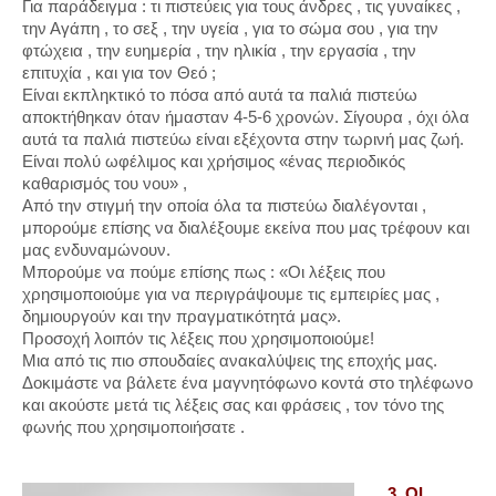
Για παράδειγμα : τι πιστεύεις για τους άνδρες , τις γυναίκες ,
την Αγάπη , το σεξ , την υγεία , για το σώμα σου , για την
φτώχεια , την ευημερία , την ηλικία , την εργασία , την
επιτυχία , και για τον Θεό ;
Είναι εκπληκτικό το πόσα από αυτά τα παλιά πιστεύω
αποκτήθηκαν όταν ήμασταν 4-5-6 χρονών. Σίγουρα , όχι όλα
αυτά τα παλιά πιστεύω είναι εξέχοντα στην τωρινή μας ζωή.
Είναι πολύ ωφέλιμος και χρήσιμος «ένας περιοδικός
καθαρισμός του νου» ,
Από την στιγμή την οποία όλα τα πιστεύω διαλέγονται ,
μπορούμε επίσης να διαλέξουμε εκείνα που μας τρέφουν και
μας ενδυναμώνουν.
Μπορούμε να πούμε επίσης πως : «Οι λέξεις που
χρησιμοποιούμε για να περιγράψουμε τις εμπειρίες μας ,
δημιουργούν και την πραγματικότητά μας».
Προσοχή λοιπόν τις λέξεις που χρησιμοποιούμε!
Μια από τις πιο σπουδαίες ανακαλύψεις της εποχής μας.
Δοκιμάστε να βάλετε ένα μαγνητόφωνο κοντά στο τηλέφωνο
και ακούστε μετά τις λέξεις σας και φράσεις , τον τόνο της
φωνής που χρησιμοποιήσατε .
3. ΟΙ