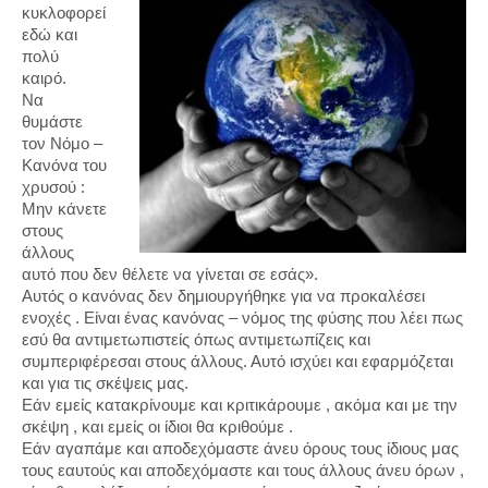
κυκλοφορεί
εδώ και
πολύ
καιρό.
Να
θυμάστε
τον Νόμο –
Κανόνα του
χρυσού :
Μην κάνετε
στους
άλλους
αυτό που δεν θέλετε να γίνεται σε εσάς».
Αυτός ο κανόνας δεν δημιουργήθηκε για να προκαλέσει
ενοχές . Είναι ένας κανόνας – νόμος της φύσης που λέει πως
εσύ θα αντιμετωπιστείς όπως αντιμετωπίζεις και
συμπεριφέρεσαι στους άλλους. Αυτό ισχύει και εφαρμόζεται
και για τις σκέψεις μας.
Εάν εμείς κατακρίνουμε και κριτικάρουμε , ακόμα και με την
σκέψη , και εμείς οι ίδιοι θα κριθούμε .
Εάν αγαπάμε και αποδεχόμαστε άνευ όρους τους ίδιους μας
τους εαυτούς και αποδεχόμαστε και τους άλλους άνευ όρων ,