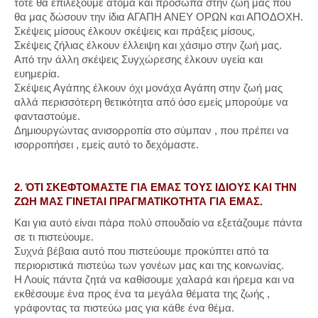
τότε θα επιλέξουμε άτομα και πρόσωπα στην ζωή μας που
θα μας δώσουν την ίδια ΑΓΑΠΗ ΑΝΕΥ ΟΡΩΝ και ΑΠΟΔΟΧΗ.
Σκέψεις μίσους έλκουν σκέψεις και πράξεις μίσους,
Σκέψεις ζήλιας έλκουν έλλειψη και χάσιμο στην ζωή μας.
Από την άλλη σκέψεις Συγχώρεσης έλκουν υγεία και
ευημερία.
Σκέψεις Αγάπης έλκουν όχι μονάχα Αγάπη στην ζωή μας
αλλά περισσότερη θετικότητα από όσο εμείς μπορούμε να
φανταστούμε.
Δημιουργώντας ανισορροπία στο σύμπαν , που πρέπει να
ισορροπήσει , εμείς αυτό το δεχόμαστε.
2. ΌΤΙ ΣΚΕΦΤΟΜΑΣΤΕ ΓΙΑ ΕΜΑΣ ΤΟΥΣ ΙΔΙΟΥΣ ΚΑΙ ΤΗΝ
ΖΩΗ ΜΑΣ ΓΙΝΕΤΑΙ ΠΡΑΓΜΑΤΙΚΟΤΗΤΑ ΓΙΑ ΕΜΑΣ.
Και για αυτό είναι πάρα πολύ σπουδαίο να εξετάζουμε πάντα
σε τι πιστεύουμε.
Συχνά βέβαια αυτό που πιστεύουμε προκύπτει από τα
περιοριστικά πιστεύω των γονέων μας και της κοινωνίας.
Η Λουίς πάντα ζητά να καθίσουμε χαλαρά και ήρεμα και να
εκθέσουμε ένα προς ένα τα μεγάλα θέματα της ζωής ,
γράφοντας τα πιστεύω μας για κάθε ένα θέμα.