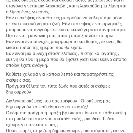
σταγόνα γίνεται μια λακκούβα , και η λακκούβα μια λίμνη και
η λίμνη ένας ωκεανός.
Εάν οι σκέψεις είναι θετικές μπορούμε να κολυμπάμε μέσα
σε ένα ωκεανό γεμάτο ζωή. Εάν οι σκέψεις είναι αρνητικές
μπορούμε να πνιγούμε σε ένα ωκεανό γεμάτο αρνητικότητα.
Ποια είναι η κανονική σας στάση όταν ξυπνάτε το πρωί ;
Εάν είναι ένα συνεχές μουρμουρητό και θυμός , εκείνος θα
είναι ο τύπος της ημέρας που θα έχετε.
Εάν είναι μια συνεχή στάση ελπίδας , πίστης και αγάπης ,
εκείνη θα είναι η μέρα που θα ζήσετε γιατί είναι εκείνο από το
οποίον έχετε ανάγκη.
Καθίστε χαλαρά για κάποιο λεπτό και παρατηρήστε τις
σκέψεις σας.
Πράγματι θέλετε τον τύπο ζωής που αυτές οι σκέψεις
δημιουργούν ;
Διαλέγετε σκέψεις που σας τρέφουν . Οι σκέψεις μας
δημιουργούν και εσύ είσαι ο σκεπτικιστής!
Οτιδήποτε πράγμα ή πράξη βρίσκεται πίσω από κάθε σκέψη
στο μυαλό και στον νου του κάθε ενός , μια ιδέα. Τι ιδέα
έχουμε για τον εαυτό μας ;
Πόσες φορές στην ζωή δημιουργούμε , σκεπτόμαστε , εκείνο