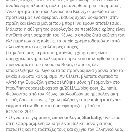
αναδιανομή πλούτου, αλλά η επανόρθωση της ισορροπίας.
Ανεξάρτητα από τους λόγους του Κέυνς, οι μέθοδοι που
προτείνει μας ενδιαφέρουν, καθώς έχουν δοκιμαστεί στην
πράξη και είναι οι μόνοι που μπορεί να έχουν αποτέλεσμα.
Μάλιστα η αύξηση της φορολογίας σε περιόδους κρίσης είναι
αντίθετη στη νοοτροπία του Κέυνς, ο οποίος ζητά αύξηση των
ελλειμμάτων στις κρίσεις, τα οποία χρηματοδοτούνται από
πλεονάσματα στις καλύτερες εποχές.
(Στην δική μας περίπτωση, καθώς η χώρα μας είναι
υπερχρεωμένη, τα ελλείμματα πρέπει να καλυφθούν από τα
πλεονάσματα του πλούσιου Βορά, ο οποίος δεν
επωφελήθηκε και λίγο κατά τα προηγούμενα χρόνια από το
ενιαίο ευρωπαϊκό νόμισμα. Αν θέλετε, βλέπετε σχετικά το
«Από την Ευρωζώνη επωφελήθηκε μόνο η Γερμανία» στο
http://financebeast.blogspot.gr/2011/11/blog-post_21.html).
Φεύγοντας από τον Κέυνς, ακολουθούν με ημερολογιακή
σειρά, όσοι επιφανείς έχουν μιλήσει για την κρίση και έχουν
εκφραστεί αντίθετα στα όσα εφαρμόζει η Τρόικα.
ΙΟΥΛΙΟΣ 2011
• Ο γνωστός γερμανός οικονομολόγος
Starbatty
, ανέφερε
ότι η εφαρμοζόμενη «λύση» είναι βολική μόνο για τους
πιστωτές και τις τράπεζές τους και όχι για τον Ελληνικό λαό.