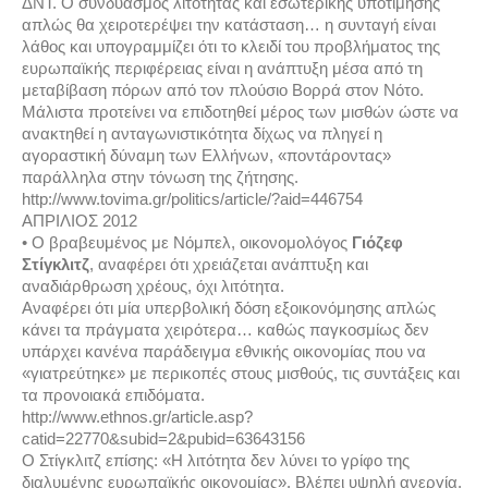
ΔΝΤ. Ο συνδυασμός λιτότητας και εσωτερικής υποτίμησης
απλώς θα χειροτερέψει την κατάσταση… η συνταγή είναι
λάθος και υπογραμμίζει ότι το κλειδί του προβλήματος της
ευρωπαϊκής περιφέρειας είναι η ανάπτυξη μέσα από τη
μεταβίβαση πόρων από τον πλούσιο Βορρά στον Νότο.
Μάλιστα προτείνει να επιδοτηθεί μέρος των μισθών ώστε να
ανακτηθεί η ανταγωνιστικότητα δίχως να πληγεί η
αγοραστική δύναμη των Ελλήνων, «ποντάροντας»
παράλληλα στην τόνωση της ζήτησης.
http://www.tovima.gr/politics/article/?aid=446754
ΑΠΡΙΛΙΟΣ 2012
• Ο βραβευμένος με Νόμπελ, οικονομολόγος
Γιόζεφ
Στίγκλιτζ
, αναφέρει ότι χρειάζεται ανάπτυξη και
αναδιάρθρωση χρέους, όχι λιτότητα.
Αναφέρει ότι μία υπερβολική δόση εξοικονόμησης απλώς
κάνει τα πράγματα χειρότερα… καθώς παγκοσμίως δεν
υπάρχει κανένα παράδειγμα εθνικής οικονομίας που να
«γιατρεύτηκε» με περικοπές στους μισθούς, τις συντάξεις και
τα προνοιακά επιδόματα.
http://www.ethnos.gr/article.asp?
catid=22770&subid=2&pubid=63643156
Ο Στίγκλιτζ επίσης: «Η λιτότητα δεν λύνει το γρίφο της
διαλυμένης ευρωπαϊκής οικονομίας». Βλέπει υψηλή ανεργία,