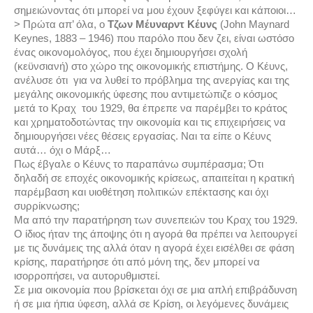
σημειώνοντας ότι μπορεί να μου έχουν ξεφύγει και κάποιοι…
> Πρώτα απ’ όλα, ο
Τζων Μέυναρντ Κέυνς
(John Maynard
Keynes, 1883 – 1946) που παρόλο που δεν ζει, είναι ωστόσο
ένας οικονομολόγος, που έχει δημιουργήσει σχολή
(κεϋνσιανή) στο χώρο της οικονομικής επιστήμης. Ο Κέυνς,
ανέλυσε ότι για να λυθεί το πρόβλημα της ανεργίας και της
μεγάλης οικονομικής ύφεσης που αντιμετώπιζε ο κόσμος
μετά το Κραχ του 1929, θα έπρεπε να παρέμβει το κράτος
και χρηματοδοτώντας την οικονομία και τις επιχειρήσεις να
δημιουργήσει νέες θέσεις εργασίας. Ναι τα είπε ο Κέυνς
αυτά… όχι ο Μάρξ…
Πως έβγαλε ο Κέυνς το παραπάνω συμπέρασμα; Ότι
δηλαδή σε εποχές οικονομικής κρίσεως, απαιτείται η κρατική
παρέμβαση και υιοθέτηση πολιτικών επέκτασης και όχι
συρρίκνωσης;
Μα από την παρατήρηση των συνεπειών του Κραχ του 1929.
Ο ίδιος ήταν της άποψης ότι η αγορά θα πρέπει να λειτουργεί
με τις δυνάμεις της αλλά όταν η αγορά έχει εισέλθει σε φάση
κρίσης, παρατήρησε ότι από μόνη της, δεν μπορεί να
ισορροπήσει, να αυτορυθμιστεί.
Σε μια οικονομία που βρίσκεται όχι σε μια απλή επιβράδυνση
ή σε μια ήπια ύφεση, αλλά σε Κρίση, οι λεγόμενες δυνάμεις