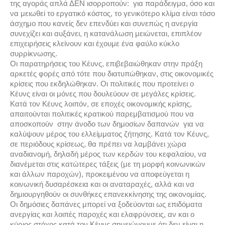
της αγοράς απλά ΔΕΝ ισορροπούν: για παράδειγμα, όσο και
να μειωθεί το εργατικό κόστος, το γενικότερο κλίμα είναι τόσο
άσχημο που κανείς δεν επενδύει και συνεπώς η ανεργία
συνεχίζει και αυξάνει, η κατανάλωση μειώνεται, επιπλέον
επιχειρήσεις κλείνουν και έχουμε ένα φαύλο κύκλο
συρρίκνωσης.
Οι παρατηρήσεις του Κέυνς, επιβεβαιώθηκαν στην πράξη
αρκετές φορές από τότε που διατυπώθηκαν, στις οικονομικές
κρίσεις που εκδηλώθηκαν. Οι πολιτικές που προτείνει ο
Κέυνς είναι οι μόνες που δουλεύουν σε μεγάλες κρίσεις.
Κατά τον Κέυνς λοιπόν, σε εποχές οικονομικής κρίσης,
απαιτούνται πολιτικές κρατικού παρεμβατισμού που να
αποσκοπούν στην άνοδο των δημοσίων δαπανών για να
καλύψουν μέρος του ελλείμματος ζήτησης. Κατά τον Κέυνς,
σε περιόδους κρίσεως, θα πρέπει να λαμβάνει χώρα
αναδιανομή, δηλαδή μέρος των κερδών του κεφαλαίου, να
διανέμεται στις κατώτερες τάξεις (με τη μορφή κοινωνικών
και άλλων παροχών), προκειμένου να αποφεύγεται η
κοινωνική δυσαρέσκεια και οι αναταραχές, αλλά και να
δημιουργηθούν οι συνθήκες επανεκκίνησης της οικονομίας.
Οι δημόσιες δαπάνες μπορεί να ξοδεύονται ως επιδόματα
ανεργίας και λοιπές παροχές και ελαφρύνσεις, αν και ο
κύριος στόχος κατά τον Κέυνς σημειώνουμε ότι δεν είναι η