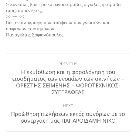
> Συνεπώς βρε Τρόικα, είναι στραβός ο γιαλός ή στραβά
(μας) αρμενίζετε;;;
>>>•<<<
Για την αντιγραφή των απόψεων των γνωστών και
επιφανών επιστημόνων,
Παναγιώτης Σοφιανόπουλος
Post
PREVIOUS
navigation
Η εκμίσθωση και η φορολόγηση του
εισοδήματος των ενοικίων των ακινήτων –
Previous
ΟΡΕΣΤΗΣ ΣΕΪΜΕΝΗΣ – ΦΟΡΟΤΕΧΝΙΚΟΣ-
post:
ΣΥΓΓΡΑΦΕΑΣ
NEXT
Προώθηση πωλήσεων εκτός συνόρων με το
Next
συνεργάτη μας ΠΑΠΑΡΟΪΔΑΜΗ ΝΙΚΟ
post: