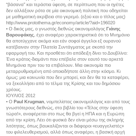
“βάσανα” και τεράστια ύφεση, σε περίπτωση που οι ηγέτες
δεν αλλάξουν ρότα σε μία οικονομική πολιτική που οδηγείται
με μαθηματική ακρίβεια στο γκρεμό. (εξού και ο τίτλος μας)
http://www.protothema.gr/economy/article/?aid=196020
• Ο δικός μας, ο γνωστός διεθνώς οικονομολόγος
Γιάνης
Βαρουφάκης
, έχει αναφέρει χαρακτηριστικά ότι το Μνημόνιο
θα αποτύγχανε ακόμα και εάν σοφοί άγγελοι εξ ουρανού
κατέβαιναν στην Πλατεία Συντάγματος με σκοπό την
εφαρμογή του. Και προσθέτει ότι απόδειξη δίνει το Δουβλίνο:
Ένα κράτος-διαμάντι που επέβαλε στον εαυτό του αρκετά
Μνημόνια πριν του τα επιβάλουν. Μια οικονομία πιο
μεταρρυθμισμένη από οποιαδήποτε άλλη στην κόσμο. Κι
όμως: μια κοινωνία που δεν μπορεί, και δεν θα τα καταφέρει,
να ξεκολλήσει από το τέλμα της Κρίσης και του δημόσιου
χρέους.
ΙΟΥΛΙΟΣ 2012
• Ο
Paul Krugman
, νομπελίστας οικονομολόγος και από τους
γνωστότερους διεθνώς, στο βιβλίο του «Τέλος στην ύφεση
τώρα!», αναφέρεται στο πως θα βγεί η ΗΠΑ και η Ευρώπη
από την κρίση. Λέει ότι φυσικά δεν είναι μέσω της σκληρής
λιτότητας, όπως βαυκαλίζονται οι διάφοροι «ευαγγελιστές»
του φιλελευθερισμού, αλλά όπως αναφέρει, η βασική αρχή