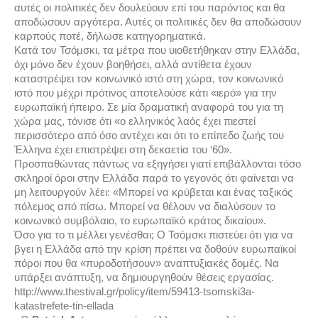
αυτές οι πολιτικές δεν δουλεύουν επί του παρόντος και θα
αποδώσουν αργότερα. Αυτές οι πολιτικές δεν θα αποδώσουν
καρπούς ποτέ, δήλωσε κατηγορηματικά.
Κατά τον Τσόμσκι, τα μέτρα που υιοθετήθηκαν στην Ελλάδα,
όχι μόνο δεν έχουν βοηθήσει, αλλά αντίθετα έχουν
καταστρέψει τον κοινωνικό ιστό στη χώρα, τον κοινωνικό
ιστό που μέχρι πρότινος αποτελούσε κάτι «ιερό» για την
ευρωπαϊκή ήπειρο. Σε μία δραματική αναφορά του για τη
χώρα μας, τόνισε ότι «ο ελληνικός λαός έχει πιεστεί
περισσότερο από όσο αντέχει και ότι το επίπεδο ζωής του
Έλληνα έχει επιστρέψει στη δεκαετία του ‘60».
Προσπαθώντας πάντως να εξηγήσει γιατί επιβάλλονται τόσο
σκληροί όροι στην Ελλάδα παρά το γεγονός ότι φαίνεται να
μη λειτουργούν λέει: «Μπορεί να κρύβεται και ένας ταξικός
πόλεμος από πίσω. Μπορεί να θέλουν να διαλύσουν το
κοινωνικό συμβόλαιο, το ευρωπαϊκό κράτος δικαίου».
Όσο για το τι μέλλει γενέσθαι; Ο Τσόμσκι πιστεύει ότι για να
βγει η Ελλάδα από την κρίση πρέπει να δοθούν ευρωπαϊκοί
πόροι που θα «πυροδοτήσουν» αναπτυξιακές δομές. Να
υπάρξει ανάπτυξη, να δημιουργηθούν θέσεις εργασίας.
http://www.thestival.gr/policy/item/59413-tsomski3a-
katastrefete-tin-ellada