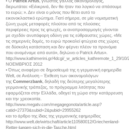
• Ο
Patrick Artus
, γνωστός γάλλος οικονομολόγος,
διερωτάται: «Ειλικρινά, δεν θα ήταν πιο λογικό να σπάσουμε
το ευρώ; ». Δεν είναι ο μόνος που θέτει αυτό το
εικονοκλαστικό ερώτημα. Γιατί σήμερα, σε μία νομισματική
ζώνη χωρίς μεταφορές πλούτου από τις πλούσιες
περιφέρειες προς τις φτωχές, οι αναπροσαρμογές γίνονται
με σχεδόν ανυπόφορη οδύνη για τις εύθραυστες χώρες. «Με
τις σημερινές δομές, το ευρώ προκαλεί φτώχεια στις χώρες
σε δύσκολη κατάσταση και δεν φέρνει πλέον τα προνόμια
που αναμέναμε από αυτό», δηλώνει ο Patrick Artus».
http://www.kathimerini.gr/4dcgi/_w_articles_kathremote_1_29/1
ΝΟΕΜΒΡΙΟΣ 2012
• Όπως αναφέρει σε δημοσίευμά της η γερμανική εφημερίδα
Welt, σε Ανάλυση – Έκθεση των οικονομολόγων
της
Commerzbank
, δηλαδή της δεύτερης μεγαλύτερης
γερμανικής τράπεζας, το πρόγραμμα λιτότητας που
εφαρμόζεται στην Ελλάδα, οδηγεί τη χώρα στην κατάρρευση
και την χρεοκοπία.
http://www.megatv.com/megagegonota/article.asp?
catid=27370&subid=2&pubid=29955262
και το άρθρο της ίδιας της γερμανικής εφημερίδας
http://www.welt.de/wirtschaft/article110580012/Griechenland-
Retter-luegen-sich-in-die-Tasche.html