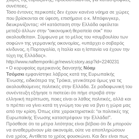
συνέπειες.
Τόσο έντονες περικοπές δεν έχουν κανένα νόημα σε χώρες
που βρίσκονται σε ύφεση, επισήμανε ο κ. Μπόφινγκερ,
διευκρινίζοντας: «Η κατάσταση στην Ελλάδα οφείλεται
μεταξύ άλλων στην “οικονομική θεραπεία σοκ” που
ακολουθείται». Σύμφωνα με το μέλος του «συμβουλίου των
σοφών» της γερμανικής οικονομίας, «υπάρχει ο σοβαρός
κίνδυνος, η Πορτογαλία, η Ιταλία και η Ισπανία να έχουν την
τύχη της Ελλάδας».
http://www.naftemporiki.gr/news/cstory.asp?id=2240231
• Ο κορυφαίος αμερικανός διανοητής
Νόαμ
Τσόμσκι
εμφανίστηκε λάβρος κατά της Ευρωπαϊκής
Ένωσης, ειδικότερα της Τρόικα, γενικότερα όμως για τις
ακολουθούμενες πολιτικές στην Ελλάδα. Σε ραδιοφωνική του
συνέντευξη εξήγησε τι πιστεύει ότι πήγε στραβά στην
ελληνική περίπτωση, ποιες είναι οι λάθος πολιτικές, αλλά και
τι πρέπει να γίνει κατά τη γνώμη του για να βγει η χώρα μας
από την κρίση. Όπως είπε χαρακτηριστικά: “οι πολιτικές της
Ευρωπαϊκής Ένωσης καταστρέφουν την Ελλάδα!”.
Πρόσθεσε ότι τα μέτρα λιτότητας είναι βέβαιο ότι δε μπορούν
να αναθερμάνουν μία οικονομία, ούτε να αποπληρώσουν
ένα χρέος. Αντίθετα το χρέος φουσκώνει. Και δεν είναι πως