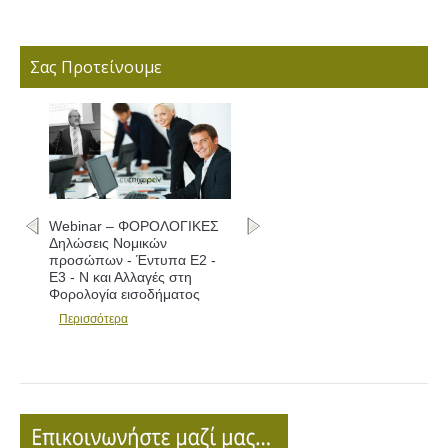
Σας Προτείνουμε
ΛΟΓΙΚΕΣ
Webinar – ΦΟΡΟΛΟΓΙΚΕΣ
Δηλώσεις - Συμπλήρωση
πα Ε2 -
εντύπων Ε1 - Ε2 - Ε3 και
 στη
Αλλαγές
ματος
Περισσότερα