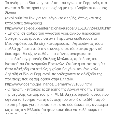
Το ανέφερε ο Starbatty στη δίκη που έγινε στη Γερμανία, στο
ανώτατο δικαστήριό της σε σχέση με την «βοήθεια» που μας
δίνουν.
(ακολουθεί το link για του λόγου το αληθές, όπως και στις
υπόλοιπες αναφορές)
http://www.spiegel.de/international/europe/0,1518,772443,00.html
• Επίσης, σε άρθρο του γνωστού γερμανικού περιοδικού
Spiegel, αναφέρονταν ότι αν η Γερμανία υιοθετούσε το
Μεσοπρόθεσμο, θα είχε καταρρεύσει… Αφαιρώντας τόσα
πολλά χρήματα από την οικονομία σε τόσο μικρό χρονικό
διάστημα, θα είχαν πεθάνει τα πάντα, αναφέρει στο
περιοδικό ο γερμανός
Ούλριχ Μπλουμ
, πρόεδρος του
Ινστιτούτου Οικονομικών Ερευνών. Οπότε η κατάσταση θα
ήταν αδιέξοδη και απλώς η χώρα θα γίνονταν ένα χάλι.
Δηλαδή οι ίδιοι οι Γερμανοί, παραδέχονται το αδιέξοδο της
πολιτικής που εφαρμόζουν στην Ελλάδα.
http://www.cosmo.gr/Finance/Germany/331838.html
• Ο πρώην κεντρικός τραπεζίτης της Αργεντινής την εποχή
της μεγάλης κατάρρευσης κ.
Μ. Μπλέχερ
, δηλαδή αυτός που
οφείλει τα ένσημα και τη σύνταξή του στο ίδιο το ΔΝΤ, αφού
το υπηρέτησε για περισσότερες από δύο δεκαετίες, αναφέρει
ως προς την Ελλάδα ότι ήταν κακή ιδέα να καλέσουμε το