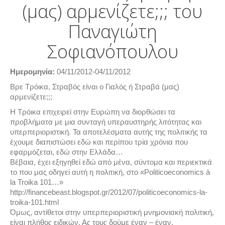
(μας) αρμενίζετε;;; του
Παναγιώτη
Σοφιανόπουλου
Hμερομηνία:
04/11/2012-04/11/2012
Βρε Τρόικα, Στραβός είναι ο Γιαλός ή Στραβά (μας)
αρμενίζετε;;;
Η Τρόικα επιχειρεί στην Ευρώπη να διορθώσει τα
προβλήματα με μια συνταγή υπεραυστηρής λιτότητας και
υπερπεριοριστική. Τα αποτελέσματα αυτής της πολιτικής τα
έχουμε διαπιστώσει εδώ και περίπου τρία χρόνια που
εφαρμόζεται, εδώ στην Ελλάδα…
Βέβαια, έχει εξηγηθεί εδώ από μένα, σύντομα και περιεκτικά
το που μας οδηγεί αυτή η πολιτική, στο «Politicoeconomics à
la Troika 101…»
http://financebeast.blogspot.gr/2012/07/politicoeconomics-la-
troika-101.html
Όμως, αντίθετοι στην υπερπεριοριστική μνημονιακή πολιτική,
είναι πλήθος ειδικών. Ας τους δούμε έναν – έναν,