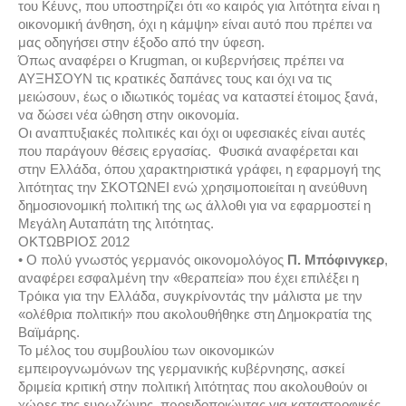
του Κέυνς, που υποστηρίζει ότι «ο καιρός για λιτότητα είναι η
οικονομική άνθηση, όχι η κάμψη» είναι αυτό που πρέπει να
μας οδηγήσει στην έξοδο από την ύφεση.
Όπως αναφέρει ο Krugman, οι κυβερνήσεις πρέπει να
ΑΥΞΗΣΟΥΝ τις κρατικές δαπάνες τους και όχι να τις
μειώσουν, έως ο ιδιωτικός τομέας να καταστεί έτοιμος ξανά,
να δώσει νέα ώθηση στην οικονομία.
Οι αναπτυξιακές πολιτικές και όχι οι υφεσιακές είναι αυτές
που παράγουν θέσεις εργασίας. Φυσικά αναφέρεται και
στην Ελλάδα, όπου χαρακτηριστικά γράφει, η εφαρμογή της
λιτότητας την ΣΚΟΤΩΝΕΙ ενώ χρησιμοποιείται η ανεύθυνη
δημοσιονομική πολιτική της ως άλλοθι για να εφαρμοστεί η
Μεγάλη Αυταπάτη της λιτότητας.
ΟΚΤΩΒΡΙΟΣ 2012
• Ο πολύ γνωστός γερμανός οικονομολόγος
Π. Μπόφινγκερ
,
αναφέρει εσφαλμένη την «θεραπεία» που έχει επιλέξει η
Τρόικα για την Ελλάδα, συγκρίνοντάς την μάλιστα με την
«ολέθρια πολιτική» που ακολουθήθηκε στη Δημοκρατία της
Βαϊμάρης.
Το μέλος του συμβουλίου των οικονομικών
εμπειρογνωμόνων της γερμανικής κυβέρνησης, ασκεί
δριμεία κριτική στην πολιτική λιτότητας που ακολουθούν οι
χώρες της ευρωζώνης, προειδοποιώντας για καταστροφικές