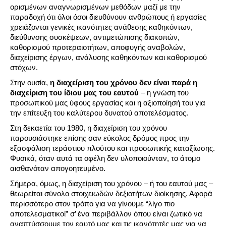
ορισμένων αναγνωρισμένων μεθόδων μαζί με την
παραδοχή ότι όλοι όσοι διευθύνουν ανθρώπους ή εργασίες
χρειάζονται γενικές ικανότητες ανάθεσης καθηκόντων,
διεύθυνσης συσκέψεων, αντιμετώπισης διακοπών,
καθορισμού προτεραιοτήτων, αποφυγής αναβολών,
διαχείρισης έργων, ανάλυσης καθηκόντων και καθορισμού
στόχων.
Στην ουσία,
η διαχείριση του χρόνου δεν είναι παρά η
διαχείριση του ίδιου μας του εαυτού
– η γνώση του
προσωπικού μας ύφους εργασίας και η αξιοποίησή του για
την επίτευξη του καλύτερου δυνατού αποτελέσματος.
Στη δεκαετία του 1980, η διαχείριση του χρόνου
παρουσιάστηκε επίσης σαν εύκολος δρόμος προς την
εξασφάλιση τεράστιου πλούτου και προσωπικής καταξίωσης.
Φυσικά, όταν αυτά τα οφέλη δεν υλοποιούνταν, το άτομο
αισθανόταν απογοητευμένο.
Σήμερα, όμως, η διαχείριση του χρόνου – ή του εαυτού μας –
θεωρείται σύνολο στοιχειωδών δεξιοτήτων διοίκησης. Αφορά
περισσότερο στον τρόπο για να γίνουμε “λίγο πιο
αποτελεσματικοί” σ’ ένα περιβάλλον όπου είναι ζωτικό να
αναπτύσσουμε τον εαυτό μας και τις ικανότητές μας για να