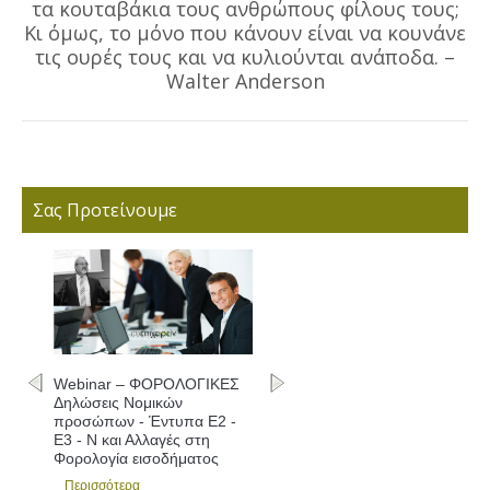
τα κουταβάκια τους ανθρώπους φίλους τους;
Κι όμως, το μόνο που κάνουν είναι να κουνάνε
Next
post:
τις ουρές τους και να κυλιούνται ανάποδα. –
Walter Anderson
Σας Προτείνουμε
Webinar – ΦΟΡΟΛΟΓΙΚΕΣ
Δηλώσεις Νομικών
προσώπων - Έντυπα Ε2 -
Ε3 - Ν και Αλλαγές στη
Φορολογία εισοδήματος
Περισσότερα