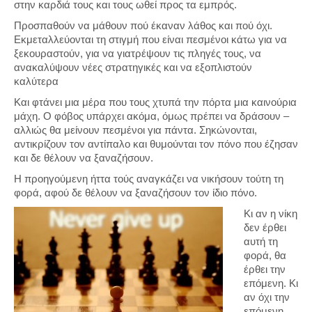
στην καρδιά τους και τους ωθεί προς τα εμπρός.
Προσπαθούν να μάθουν πού έκαναν λάθος και πού όχι.
Εκμεταλλεύονται τη στιγμή που είναι πεσμένοι κάτω για να
ξεκουραστούν, για να γιατρέψουν τις πληγές τους, να
ανακαλύψουν νέες στρατηγικές και να εξοπλιστούν
καλύτερα
Και φτάνει μια μέρα που τους χτυπά την πόρτα μια καινούρια
μάχη. Ο φόβος υπάρχει ακόμα, όμως πρέπει να δράσουν –
αλλιώς θα μείνουν πεσμένοι για πάντα. Σηκώνονται,
αντικρίζουν τον αντίπαλο και θυμούνται τον πόνο που έζησαν
και δε θέλουν να ξαναζήσουν.
Η προηγούμενη ήττα τούς αναγκάζει να νικήσουν τούτη τη
φορά, αφού δε θέλουν να ξαναζήσουν τον ίδιο πόνο.
Κι αν η νίκη
δεν έρθει
αυτή τη
φορά, θα
έρθει την
επόμενη. Κι
αν όχι την
επόμενη,