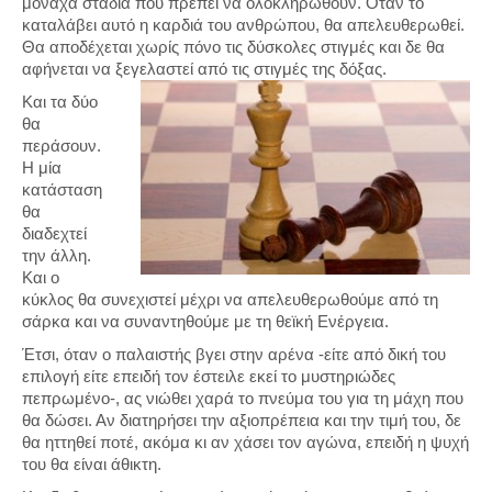
μονάχα στάδια που πρέπει να ολοκληρωθούν. Όταν το
καταλάβει αυτό η καρδιά του ανθρώπου, θα απελευθερωθεί.
Θα αποδέχεται χωρίς πόνο τις δύσκολες στιγμές και δε θα
αφήνεται να ξεγελαστεί από τις στιγμές της δόξας.
Και τα δύο
θα
περάσουν.
Η μία
κατάσταση
θα
διαδεχτεί
την άλλη.
Και ο
κύκλος θα συνεχιστεί μέχρι να απελευθερωθούμε από τη
σάρκα και να συναντηθούμε με τη θεϊκή Ενέργεια.
Έτσι, όταν ο παλαιστής βγει στην αρένα -είτε από δική του
επιλογή είτε επειδή τον έστειλε εκεί το μυστηριώδες
πεπρωμένο-, ας νιώθει χαρά το πνεύμα του για τη μάχη που
θα δώσει. Αν διατηρήσει την αξιοπρέπεια και την τιμή του, δε
θα ηττηθεί ποτέ, ακόμα κι αν χάσει τον αγώνα, επειδή η ψυχή
του θα είναι άθικτη.