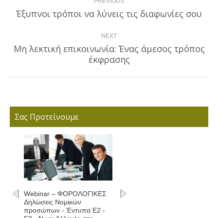
PREVIOUS
navigation
Έξυπνοι τρόποι να λύνεις τις διαφωνίες σου
Previous
post:
NEXT
Μη λεκτική επικοινωνία: Ένας άμεσος τρόπος
Next
έκφρασης
post:
Σας Προτείνουμε
Webinar – ΦΟΡΟΛΟΓΙΚΕΣ
Δηλώσεις Νομικών
προσώπων - Έντυπα Ε2 -