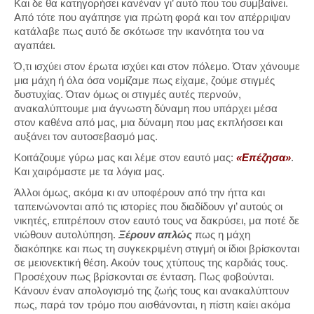
Και δε θα κατηγορήσει κανέναν γι’ αυτό που του συμβαίνει.
Από τότε που αγάπησε για πρώτη φορά και τον απέρριψαν
κατάλαβε πως αυτό δε σκότωσε την ικανότητα του να
αγαπάει.
Ό,τι ισχύει στον έρωτα ισχύει και στον πόλεμο. Όταν χάνουμε
μια μάχη ή όλα όσα νομίζαμε πως είχαμε, ζούμε στιγμές
δυστυχίας. Όταν όμως οι στιγμές αυτές περνούν,
ανακαλύπτουμε μια άγνωστη δύναμη που υπάρχει μέσα
στον καθένα από μας, μια δύναμη που μας εκπλήσσει και
αυξάνει τον αυτοσεβασμό μας.
Κοιτάζουμε γύρω μας και λέμε στον εαυτό μας:
«Επέζησα»
.
Και χαιρόμαστε με τα λόγια μας.
Άλλοι όμως, ακόμα κι αν υποφέρουν από την ήττα και
ταπεινώνονται από τις ιστορίες που διαδίδουν γι’ αυτούς οι
νικητές, επιτρέπουν στον εαυτό τους να δακρύσει, μα ποτέ δε
νιώθουν αυτολύπηση.
Ξέρουν απλώς
πως η μάχη
διακόπηκε και πως τη συγκεκριμένη στιγμή οι ίδιοι βρίσκονται
σε μειονεκτική θέση. Ακούν τους χτύπους της καρδιάς τους.
Προσέχουν πως βρίσκονται σε ένταση. Πως φοβούνται.
Κάνουν έναν απολογισμό της ζωής τους και ανακαλύπτουν
πως, παρά τον τρόμο που αισθάνονται, η πίστη καίει ακόμα