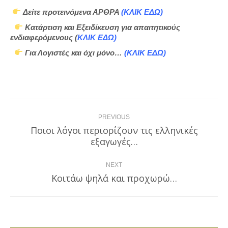
Δείτε προτεινόμενα ΑΡΘΡΑ
(
ΚΛΙΚ ΕΔΩ
)
Κατάρτιση και Εξειδίκευση για απαιτητικούς
ενδιαφερόμενους (
ΚΛΙΚ ΕΔΩ
)
Για Λογιστές και όχι μόνο…
(
ΚΛΙΚ ΕΔΩ
)
Post
PREVIOUS
navigation
Ποιοι λόγοι περιορίζουν τις ελληνικές
Previous
εξαγωγές…
post:
NEXT
Κοιτάω ψηλά και προχωρώ…
Next
post: