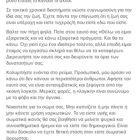
μόνο επειδή το κάνουν οι άλλοι.
Σε τακτικά χρονικά διαστήματα νιώστε ευγνωμοσύνη για την
ίδια σας την ζωή. Έχετε πάντα την επίγνωση ότι η ζωή σας
είναι υπέροχη και είστε τυχερός/ή που είστε εδώ που είστε.
Βάλτε τον πήχη ψηλά. Πείτε στον εαυτό σας «Θέλω να είμαι
εξαιρετικός και να κάνω εξαιρετικά πράγματα. Και θα το
κάνω. Όχι γιατί έχω ένα ιδιαίτερο ταλέντο, αλλά επειδή είμαι
έτοιμος να εργαστώ σκληρά και θέλω να τα καταφέρω».
Διερευνήστε τον εαυτό σας και διευρύνετε τα όρια των
δυνατοτήτων σας.
Κολυμπήστε ενάντια στο ρεύμα. Προσωπικά, μου αρέσει να
κάνω ότι δεν κάνουν οι περισσότεροι άνθρωποι. Αφήστε τον
εαυτό σας να είναι αντισυμβατικός και ξεφύγετε από την
«κοινή λογική». Μερικές φορές, η «λογική» είναι συνώνυμο
με το φόβο και την άγνοια.
Νοιαστείτε για το σώμα σας. Μην καπνίζετε ή μην πίνετε ή
μην κάνετε χρήση ναρκωτικών. Το να είστε υγιής και
σωματικά ικανός θα σας βοηθήσει να μείνετε ψυχικά και
συναισθηματικά ήρεμοι και να είστε πιο δημιουργικοί. Είναι
πολύ δύσκολο να έχετε θετική στάση όταν είστε σωματικά
άρρωστος.