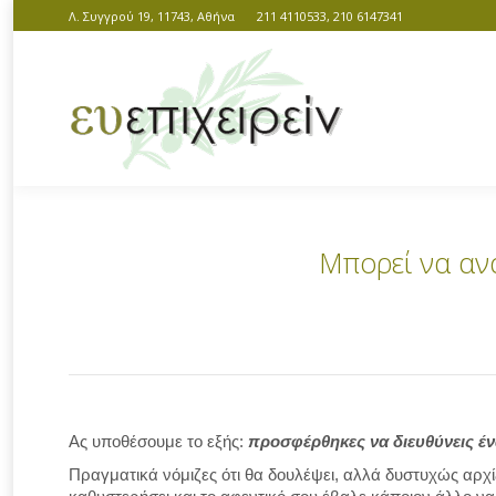
Λ. Συγγρού 19, 11743, Αθήνα
211 4110533, 210 6147341
Μπορεί να ανα
You are here:
Ας υποθέσουμε το εξής:
προσφέρθηκες να διευθύνεις έν
Πραγματικά νόμιζες ότι θα δουλέψει, αλλά δυστυχώς αρχίζε