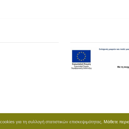
 cookies για τη συλλογή στατιστικών επισκεψιμότητας.
Μάθετε περι
d by BigWebTheory