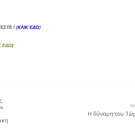
ΕΣΤΕ ! (
ΚΛΙΚ ΕΔΩ
)
Κ ΕΔΩ
)
ς
λι
NE
Next
Η δύναμη του Τώ
post:
ικη