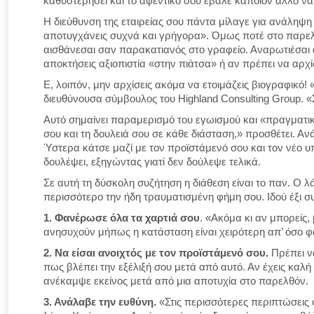
καθυστερήσει και το αφεντικό σου έβαλε κάποιον άλλο να τ
Η διεύθυνση της εταιρείας σου πάντα μίλαγε για ανάληψη
αποτυγχάνεις συχνά και γρήγορα». Όμως ποτέ στο παρελθ
αισθάνεσαι σαν παρακατιανός στο γραφείο. Αναρωτιέσαι α
αποκτήσεις αξιοπιστία «στην πιάτσα» ή αν πρέπει να αρχίσ
Ε, λοιπόν, μην αρχίσεις ακόμα να ετοιμάζεις βιογραφικό! 
διευθύνουσα σύμβουλος του Highland Consulting Group. «
Αυτό σημαίνει παραμερισμό του εγωισμού και «πραγματι
σου και τη δουλειά σου σε κάθε διάσταση,» προσθέτει. Αν
Ύστερα κάτσε μαζί με τον προϊστάμενό σου και τον νέο υπ
δουλέψει, εξηγώντας γιατί δεν δούλεψε τελικά.
Σε αυτή τη δύσκολη συζήτηση η διάθεση είναι το παν. Ο λ
περισσότερο την ήδη τραυματισμένη φήμη σου. Ιδού έξι 
1. Φανέρωσε όλα τα χαρτιά σου
. «Ακόμα κι αν μπορείς, 
ανησυχούν μήπως η κατάσταση είναι χειρότερη απ’ όσο φα
2. Να είσαι ανοιχτός με τον προϊστάμενό σου.
Πρέπει να
πως βλέπει την εξέλιξή σου μετά από αυτό. Αν έχεις καλ
ανέκαμψε εκείνος μετά από μια αποτυχία στο παρελθόν.
3. Ανάλαβε την ευθύνη.
«Στις περισσότερες περιπτώσεις 