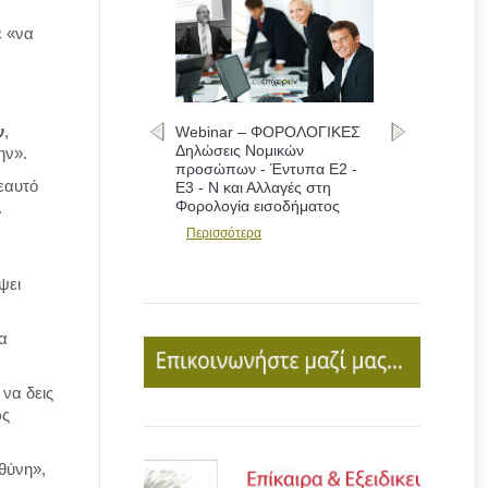
ε «να
ν
,
Webinar – ΦΟΡΟΛΟΓΙΚΕΣ
Δηλώσεις Νομικών
ην».
προσώπων - Έντυπα Ε2 -
εαυτό
Ε3 - Ν και Αλλαγές στη
Φορολογία εισοδήματος
.
Περισσότερα
ψει
να
να δεις
ως
θύνη»,