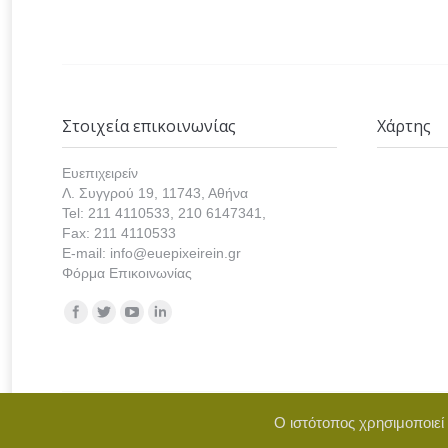
Στοιχεία επικοινωνίας
Χάρτης
Ευεπιχειρείν
Λ. Συγγρού 19, 11743, Αθήνα
Tel: 211 4110533, 210 6147341,
Fax: 211 4110533
E-mail: info@euepixeirein.gr
Φόρμα Επικοινωνίας
Find us on:
Ο ιστότοπος χρησιμοποιεί
Copyright © 2021 euepixeirein.gr | Develope