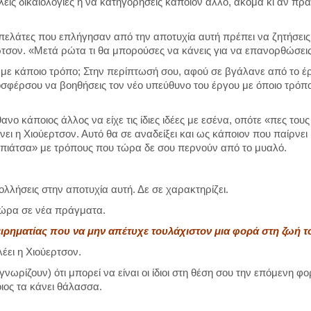
άλεις δικαιολογίες ή να κατηγορήσεις κάποιον άλλο, ακόμα κι αν πρ
 πελάτες που επλήγησαν από την αποτυχία αυτή πρέπει να ζητήσεις
τσον. «Μετά ρώτα τι θα μπορούσες να κάνεις για να επανορθώσεις
με κάποιο τρόπο; Στην περίπτωσή σου, αφού σε βγάλανε από το έ
ροσφέρσου να βοηθήσεις τον νέο υπεύθυνο του έργου με όποιο τρόπ
ανο κάποιος άλλος να είχε τις ίδιες ιδέες με εσένα, οπότε «πες τους 
ι η Χιούερτσον. Αυτό θα σε αναδείξει και ως κάποιον που παίρνει 
 πιάτσα» με τρόπους που τώρα δε σου περνούν από το μυαλό.
ολλήσεις στην αποτυχία αυτή. Δε σε χαρακτηρίζει.
ώρα σε νέα πράγματα.
ειρηματίας που να μην απέτυχε τουλάχιστον μια φορά στη ζωή τ
λέει η Χιούερτσον.
νωρίζουν) ότι μπορεί να είναι οι ίδιοι στη θέση σου την επόμενη φ
ιος τα κάνει θάλασσα.