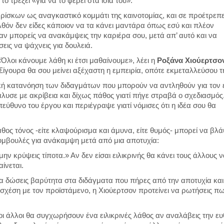
ο τρέξει «για να το φέρει στα ίσια του».
 ρίσκων ως αναγκαστικό κομμάτι της καινοτομίας, και σε προέτρεπ
όν δεν είδες κάποιον να τα κάνει μαντάρα όπως εσύ και πλέον
ν μπορείς να ανακάμψεις την καριέρα σου, μετά απ’ αυτό και να
εις να ψάχνεις για δουλειά.
«Όλοι κάνουμε λάθη κι έτσι μαθαίνουμε», λέει η
Ροξάνα Χιούερτσο
Σίγουρα θα σου μείνει αξέχαστη η εμπειρία, οπότε εκμεταλλεύσου τ
κή κατανόηση των διδαγμάτων που μπορούν να αντληθούν για τον 
άλυσε με ακρίβεια και δίχως πάθος γιατί πήγε στραβά ο σχεδιασμός
εύθυνο του έργου και περιέγραψε γιατί νόμισες ότι η ιδέα σου θα
άθος τόνος -είτε κλαψούρισμα και άμυνα, είτε θυμός- μπορεί να βλά
συμβουλές για ανάκαμψη μετά από μια αποτυχία:
μην κρύψεις τίποτα.» Αν δεν είσαι ειλικρινής θα κάνει τους άλλους 
ίνεται.
 δώσεις βαρύτητα στα διδάγματα που πήρες από την αποτυχία και 
ή σχέση με τον προϊστάμενο, η Χιούερτσον προτείνει να ρωτήσεις π
οι άλλοι θα συγχωρήσουν ένα ειλικρινές λάθος αν αναλάβεις την ευ