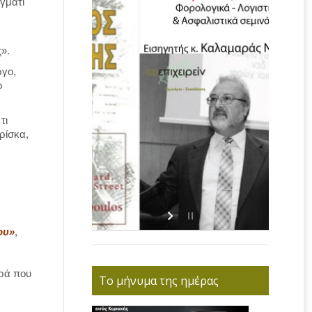
άγματι
».
ργο,
ο
τι
ρίσκα,
ου»
,
ορά που
Το μήνυμα της ημέρας