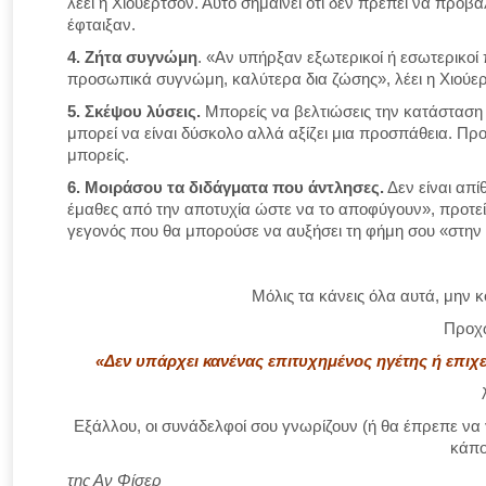
λέει η Χιούερτσον. Αυτό σημαίνει ότι δεν πρέπει να προβ
έφταιξαν.
4. Ζήτα συγνώμη
. «Αν υπήρξαν εξωτερικοί ή εσωτερικοί
προσωπικά συγνώμη, καλύτερα δια ζώσης», λέει η Χιούερ
5. Σκέψου λύσεις.
Μπορείς να βελτιώσεις την κατάσταση 
μπορεί να είναι δύσκολο αλλά αξίζει μια προσπάθεια. Π
μπορείς.
6. Μοιράσου τα διδάγματα που άντλησες.
Δεν είναι απίθ
έμαθες από την αποτυχία ώστε να το αποφύγουν», προτείνε
γεγονός που θα μπορούσε να αυξήσει τη φήμη σου «στην
Μόλις τα κάνεις όλα αυτά, μην κ
Προχ
«Δεν υπάρχει κανένας επιτυχημένος ηγέτης ή επιχ
Εξάλλου, οι συνάδελφοί σου γνωρίζουν (ή θα έπρεπε να γ
κάπο
της Αν Φίσερ