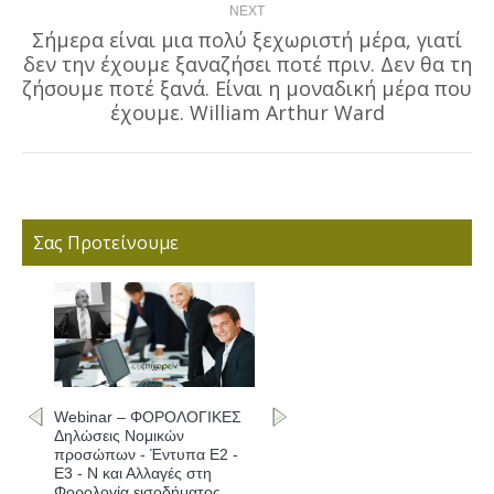
NEXT
Σήμερα είναι μια πολύ ξεχωριστή μέρα, γιατί
δεν την έχουμε ξαναζήσει ποτέ πριν. Δεν θα τη
Next
ζήσουμε ποτέ ξανά. Είναι η μοναδική μέρα που
post:
έχουμε. William Arthur Ward
Σας Προτείνουμε
Webinar – ΦΟΡΟΛΟΓΙΚΕΣ
Δηλώσεις Νομικών
προσώπων - Έντυπα Ε2 -
Ε3 - Ν και Αλλαγές στη
Φορολογία εισοδήματος