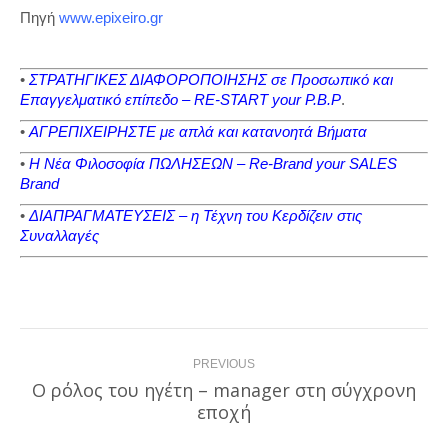
Πηγή
www.epixeiro.gr
•
ΣΤΡΑΤΗΓΙΚΕΣ ΔΙΑΦΟΡΟΠΟΙΗΣΗΣ σε Προσωπικό και
Επαγγελματικό επίπεδο – RE-START your P.B.P
.
•
ΑΓΡΕΠΙΧΕΙΡΗΣΤΕ με απλά και κατανοητά Βήματα
•
Η Νέα Φιλοσοφία ΠΩΛΗΣΕΩΝ – Re-Brand your SALES
Brand
•
ΔΙΑΠΡΑΓΜΑΤΕΥΣΕΙΣ – η Τέχνη του Κερδίζειν στις
Συναλλαγές
Post
PREVIOUS
navigation
Ο ρόλος του ηγέτη – manager στη σύγχρονη
Previous
εποχή
post: