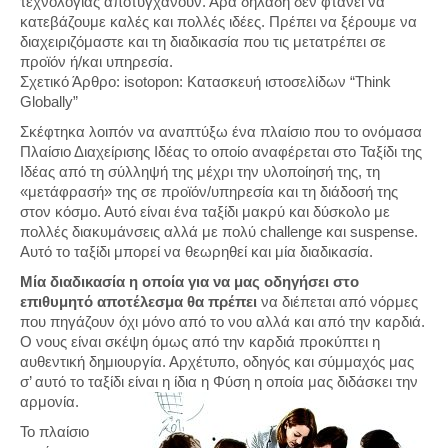
τεχνολογίας αποτυγχάνουν. Άρα δηλαδή δεν φτάνει να
κατεβάζουμε καλές και πολλές ιδέες. Πρέπει να ξέρουμε να
διαχειριζόμαστε και τη διαδικασία που τις μετατρέπει σε
προϊόν ή/και υπηρεσία.
Σχετικό Άρθρο: isotopon: Κατασκευή ιστοσελίδων “Think
Globally”
Σκέφτηκα λοιπόν να αναπτύξω ένα πλαίσιο που το ονόμασα
Πλαίσιο Διαχείρισης Ιδέας το οποίο αναφέρεται στο Ταξίδι της
Ιδέας από τη σύλληψή της μέχρι την υλοποίησή της, τη
«μετάφρασή» της σε προϊόν/υπηρεσία και τη διάδοσή της
στον κόσμο. Αυτό είναι ένα ταξίδι μακρύ και δύσκολο με
πολλές διακυμάνσεις αλλά με πολύ challenge και suspense.
Αυτό το ταξίδι μπορεί να θεωρηθεί και μία διαδικασία.
Μία διαδικασία η οποία για να μας οδηγήσει στο
επιθυμητό αποτέλεσμα θα πρέπει
να διέπεται από νόρμες
που πηγάζουν όχι μόνο από το νου αλλά και από την καρδιά.
Ο νους είναι σκέψη όμως από την καρδιά προκύπτει η
αυθεντική δημιουργία. Αρχέτυπο, οδηγός και σύμμαχός μας
σ’ αυτό το ταξίδι είναι η ίδια η Φύση η οποία μας διδάσκει την
αρμονία.
Το πλαίσιο