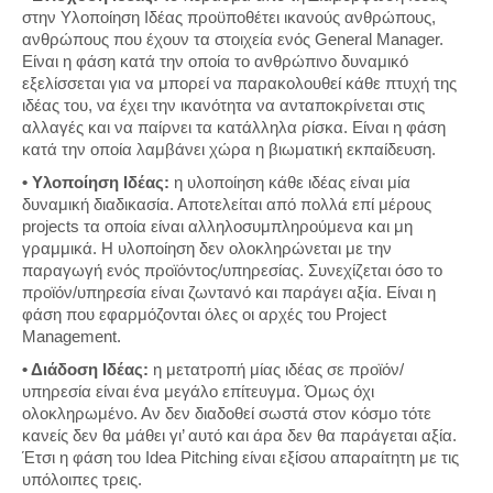
στην Υλοποίηση Ιδέας προϋποθέτει ικανούς ανθρώπους,
ανθρώπους που έχουν τα στοιχεία ενός General Manager.
Είναι η φάση κατά την οποία το ανθρώπινο δυναμικό
εξελίσσεται για να μπορεί να παρακολουθεί κάθε πτυχή της
ιδέας του, να έχει την ικανότητα να ανταποκρίνεται στις
αλλαγές και να παίρνει τα κατάλληλα ρίσκα. Είναι η φάση
κατά την οποία λαμβάνει χώρα η βιωματική εκπαίδευση.
• Υλοποίηση Ιδέας:
η υλοποίηση κάθε ιδέας είναι μία
δυναμική διαδικασία. Αποτελείται από πολλά επί μέρους
projects τα οποία είναι αλληλοσυμπληρούμενα και μη
γραμμικά. Η υλοποίηση δεν ολοκληρώνεται με την
παραγωγή ενός προϊόντος/υπηρεσίας. Συνεχίζεται όσο το
προϊόν/υπηρεσία είναι ζωντανό και παράγει αξία. Είναι η
φάση που εφαρμόζονται όλες οι αρχές του Project
Management.
• Διάδοση Ιδέας:
η μετατροπή μίας ιδέας σε προϊόν/
υπηρεσία είναι ένα μεγάλο επίτευγμα. Όμως όχι
ολοκληρωμένο. Αν δεν διαδοθεί σωστά στον κόσμο τότε
κανείς δεν θα μάθει γι’ αυτό και άρα δεν θα παράγεται αξία.
Έτσι η φάση του Idea Pitching είναι εξίσου απαραίτητη με τις
υπόλοιπες τρεις.