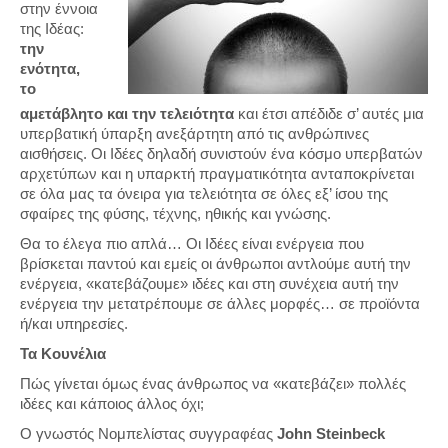
στην έννοια
της Ιδέας:
την
ενότητα,
το
αμετάβλητο και την τελειότητα
και έτσι απέδιδε σ’ αυτές μια
υπερβατική ύπαρξη ανεξάρτητη από τις ανθρώπινες
αισθήσεις. Οι Ιδέες δηλαδή συνιστούν ένα κόσμο υπερβατών
αρχετύπων και η υπαρκτή πραγματικότητα ανταποκρίνεται
σε όλα μας τα όνειρα για τελειότητα σε όλες εξ’ ίσου της
σφαίρες της φύσης, τέχνης, ηθικής και γνώσης.
Θα το έλεγα πιο απλά… Οι Ιδέες είναι ενέργεια που
βρίσκεται παντού και εμείς οι άνθρωποι αντλούμε αυτή την
ενέργεια, «κατεβάζουμε» ιδέες και στη συνέχεια αυτή την
ενέργεια την μετατρέπουμε σε άλλες μορφές… σε προϊόντα
ή/και υπηρεσίες.
Τα Κουνέλια
Πώς γίνεται όμως ένας άνθρωπος να «κατεβάζει» πολλές
ιδέες και κάποιος άλλος όχι;
O γνωστός Νομπελίστας συγγραφέας
John Steinbeck