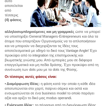
αυτό
αποτελείται
από
τέσσερις
(4) φάσεις
αλληλοσυμπληρούμενες και μη γραμμικές
ώστε να μπορεί
να υποστηρίξει General Managers-Entrepreneurs και όλα τα
άτομα που απαρτίζουν Οργανισμούς να το απλοποιήσουν
και να μπορούν να διαχειρίζονται τις Ιδέες τους
αποτελεσματικά με οδηγό το δικό τους Vantage Angle! Έχει
προκύψει από το integration της επιστημονικής και
βιωματικής γνώσης μου. Από εμπειρίες μου σε διάφορα
επαγγελματικά και μη πεδία δράσης. Έχει προκύψει από τη
συνένωση των dots μου με τα dots της Φύσης.
Οι τέσσερις αυτές φάσεις είναι:
• Διαμόρφωση Ιδέας:
η φάση κατά την οποία η κάθε ιδέα
αποτυπώνεται στο χαρτί, παίρνει σάρκα και οστά και
ενσωματώνεται σε ένα business model το οποίο παράγει
αξία και ορίζει το δικό μας modus operandi.
• Ενίσχυση Ιδέας:
το πέρασμα από τη Διαμόρφωση Ιδέας