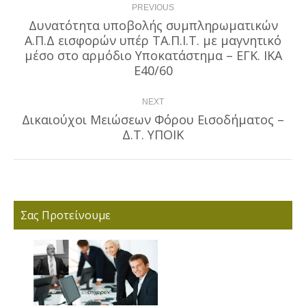
PREVIOUS
navigation
Δυνατότητα υποβολής συμπληρωματικών
Α.Π.Δ εισφορών υπέρ ΤΑ.Π.Ι.Τ. με μαγνητικό
Previous
μέσο στο αρμόδιο Υποκατάστημα – ΕΓΚ. ΙΚΑ
post:
Ε40/60
NEXT
Δικαιούχοι Μειώσεων Φόρου Εισοδήματος –
Next
Δ.Τ. ΥΠΟΙΚ
post:
Σας Προτείνουμε