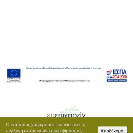
Ο ιστότοπος χρησιμοποιεί cookies για τη
Copyright © 2021 euepixeirein.gr | Developed by BigWebTheory
συλλογή στατιστικών επισκεψιμότητας.
Αποδέχομαι