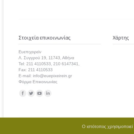
Στοιχεία επικοινωνίας
Χάρτης
Ευεπιχειρείν
Λ. Συγγρού 19, 11743, Αθήνα
Tel: 211 4110533, 210 6147341,
Fax: 211 4110533
E-mail: info@euepixeirein.gr
Φόρμα Επικοινωνίας
Find us on:
Ο ιστότοπος χρησιμοποιεί
Copyright © 2021 euepixeirein.gr | Develope