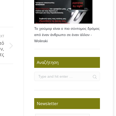
Το χιούμορ είναι ο πιο σύντομος δρόμος
από έναν άνθρωπο σε έναν άλλον -
XT
Wolinski
πό
ν,
τς
Αναζήτηση
Newsletter