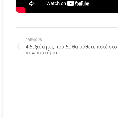
Post
navigation
PREVIOUS
4 δεξιότητες που δε θα μάθετε ποτέ στο
Previous
πανεπιστήμιο…
post: