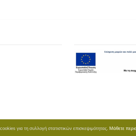
 cookies για τη συλλογή στατιστικών επισκεψιμότητας.
Μάθετε περι
d by BigWebTheory