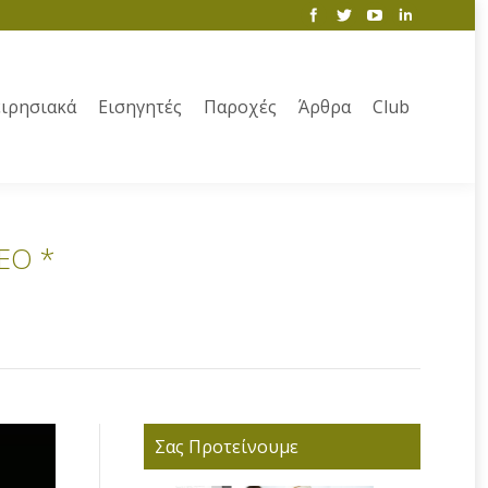
ιρησιακά
Εισηγητές
Παροχές
Άρθρα
Club
ΕΟ *
Σας Προτείνουμε