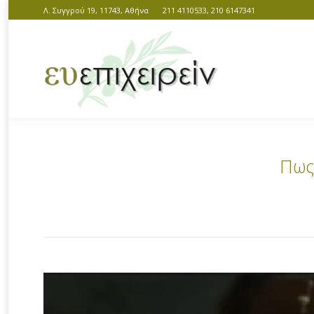
Λ. Συγγρού 19, 11743, Αθήνα
211 4110533, 210 6147341
Πως
You are here: