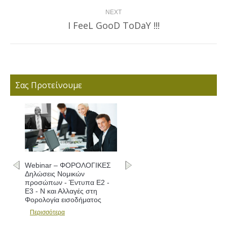
NEXT
I FeeL GooD ToDaY !!!
Next
post:
Σας Προτείνουμε
Webinar – ΦΟΡΟΛΟΓΙΚΕΣ
Δηλώσεις Νομικών
προσώπων - Έντυπα Ε2 -
Ε3 - Ν και Αλλαγές στη
Φορολογία εισοδήματος
Περισσότερα