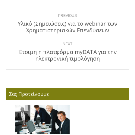
Post
PREVIOUS
navigation
Υλικό (Σημειώσεις) για το webinar των
Previous
Χρηματιστηριακών Επενδύσεων
post:
NEXT
Έτοιμη η πλατφόρμα myDATA για την
Next
ηλεκτρονική τιμολόγηση
post:
Σας Προτείνουμε