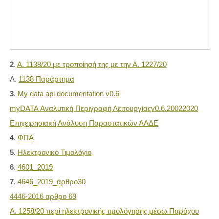
2
.
Α. 1138/20 με τροποίησή της με την Α. 1227/20
Α.
1138 Παράρτημα
3
.
My data api documentation v0.6
myDATA Αναλυτική Περιγραφή Λειτουργίαςv0.6.20022020
Επιχειρησιακή Ανάλυση Παραστατικών ΑΑΔΕ
4
.
ΦΠΑ
5
.
Ηλεκτρονικό Τιμολόγιο
6
.
4601_2019
7
.
4646_2019_άρθρο30
4446-2016 αρθρο 69
A. 1258/20
περί ηλεκτρονικής τιμολόγησης μέσω Παρόχου