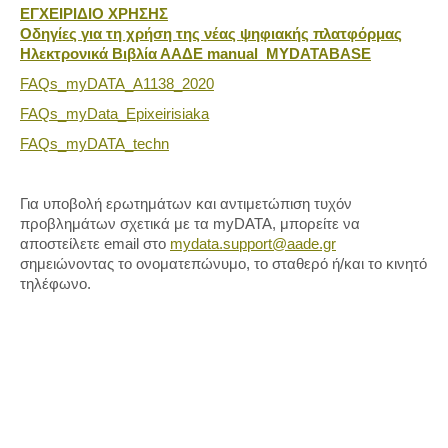
ΕΓΧΕΙΡΙΔΙΟ ΧΡΗΣΗΣ
Οδηγίες για τη χρήση της νέας ψηφιακής πλατφόρμας
Ηλεκτρονικά Βιβλία ΑΑΔΕ manual_MYDATABASE
FAQs_myDATA_A1138_2020
FAQs_myData_Epixeirisiaka
FAQs_myDATA_techn
Για υποβολή ερωτημάτων και αντιμετώπιση τυχόν
προβλημάτων σχετικά με τα myDATA, μπορείτε να
αποστείλετε email στο
mydata.support@aade.gr
σημειώνοντας το ονοματεπώνυμο, το σταθερό ή/και το κινητό
τηλέφωνο.