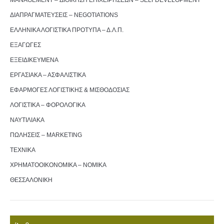
MANAGEMENT – ΔΙΟΙΚΗΣΗ ΕΠΙΧΕΙΡΗΣΕΩΝ – SELFDEVELOPMENT
ΔΙΑΠΡΑΓΜΑΤΕΥΣΕΙΣ – NEGOTIATIONS
ΕΛΛΗΝΙΚΑ ΛΟΓΙΣΤΙΚΑ ΠΡΟΤΥΠΑ – Δ.Λ.Π.
ΕΞΑΓΩΓΕΣ
ΕΞΕΙΔΙΚΕΥΜΕΝΑ
ΕΡΓΑΣΙΑΚΑ – ΑΣΦΑΛΙΣΤΙΚΑ
ΕΦΑΡΜΟΓΕΣ ΛΟΓΙΣΤΙΚΗΣ & ΜΙΣΘΟΔΟΣΙΑΣ
ΛΟΓΙΣΤΙΚΑ – ΦΟΡΟΛΟΓΙΚΑ
ΝΑΥΤΙΛΙΑΚΑ
ΠΩΛΗΣΕΙΣ – MARKETING
ΤΕΧΝΙΚΑ
ΧΡΗΜΑΤΟΟΙΚΟΝΟΜΙΚΑ – ΝΟΜΙΚΑ
ΘΕΣΣΑΛΟΝΙΚΗ