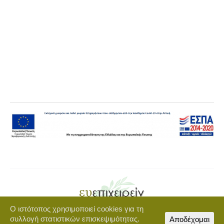
Ο ιστότοπος χρησιμοποιεί cookies για τη
Copyright © 2021 euepixeirein.gr | Developed by BigWebTheory
συλλογή στατιστικών επισκεψιμότητας.
Αποδέχομαι