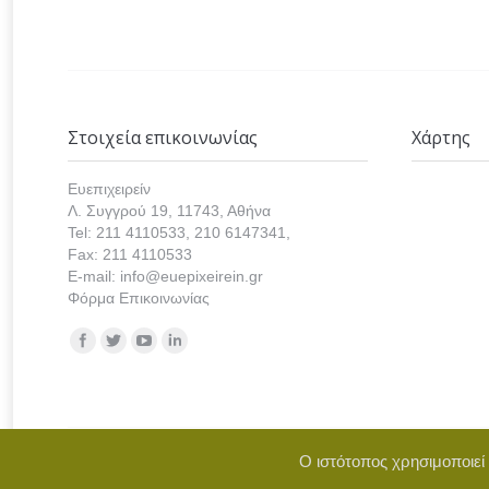
Στοιχεία επικοινωνίας
Χάρτης
Ευεπιχειρείν
Λ. Συγγρού 19, 11743, Αθήνα
Tel: 211 4110533, 210 6147341,
Fax: 211 4110533
E-mail: info@euepixeirein.gr
Φόρμα Επικοινωνίας
Find us on:
Ο ιστότοπος χρησιμοποιεί
Copyright © 2021 euepixeirein.gr | Develope