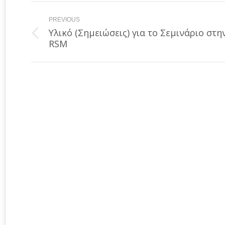
Post
PREVIOUS
navigation
Υλικό (Σημειώσεις) για το Σεμινάριο στη
Previous
RSM
post: