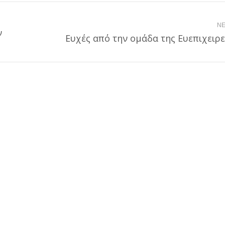
NE
ν
Next
Ευχές από την ομάδα της Ευεπιχειρε
post: