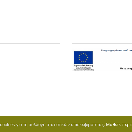
 cookies για τη συλλογή στατιστικών επισκεψιμότητας.
Μάθετε περι
d by BigWebTheory