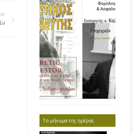
XT
ίν
Το μήνυμα της ημέρας