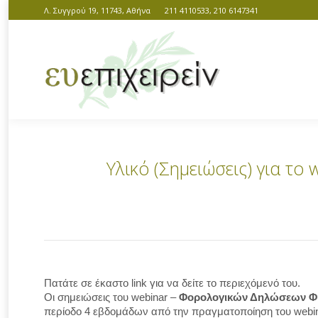
Λ. Συγγρού 19, 11743, Αθήνα
211 4110533, 210 6147341
Υλικό (Σημειώσεις) για 
You are here:
Πατάτε σε έκαστο link για να δείτε το περιεχόμενό του.
Οι σημειώσεις του webinar –
Φορολογικών Δηλώσεων Φ
περίοδο 4 εβδομάδων από την πραγματοποίηση του webin