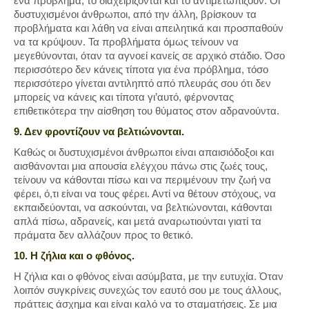
ένα πρόβλημα, το διαχειρίζονται και το αντιμετωπίζουν. Οι
δυστυχισμένοι άνθρωποι, από την άλλη, βρίσκουν τα
προβλήματα και λάθη να είναι απειλητικά και προσπαθούν
να τα κρύψουν. Τα προβλήματα όμως τείνουν να
μεγεθύνονται, όταν τα αγνοεί κανείς σε αρχικό στάδιο. Όσο
περισσότερο δεν κάνεις τίποτα για ένα πρόβλημα, τόσο
περισσότερο γίνεται αντιληπτό από πλευράς σου ότι δεν
μπορείς να κάνεις και τίποτα γι’αυτό, φέρνοντας
επιθετικότερα την αίσθηση του θύματος στον αδρανούντα.
9. Δεν φροντίζουν να βελτιώνονται.
Καθώς οι δυστυχισμένοι άνθρωποι είναι απαισιόδοξοι και
αισθάνονται μια απουσία ελέγχου πάνω στις ζωές τους,
τείνουν να κάθονται πίσω και να περιμένουν την ζωή να
φέρει, ό,τι είναι να τους φέρει. Αντί να θέτουν στόχους, να
εκπαιδεύονται, να ασκούνται, να βελτιώνονται, κάθονται
απλά πίσω, αδρανείς, και μετά αναρωτιούνται γιατί τα
πράματα δεν αλλάζουν προς το θετικό.
10. Η ζήλια και ο φθόνος.
Η ζήλια και ο φθόνος είναι ασύμβατα, με την ευτυχία. Όταν
λοιπόν συγκρίνεις συνεχώς τον εαυτό σου με τους άλλους,
πράττεις άσχημα και είναι καλό να το σταματήσεις. Σε μια