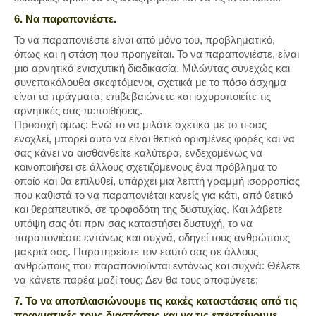
6. Να παραπονιέστε.
Το να παραπονιέστε είναι από μόνο του, προβληματικό,
όπως και η στάση που προηγείται. Το να παραπονιέστε, είναι
μια αρνητικά ενισχυτική διαδικασία. Μιλώντας συνεχώς και
συνεπακόλουθα σκεφτόμενοι, σχετικά με το πόσο άσχημα
είναι τα πράγματα, επιβεβαιώνετε και ισχυροποιείτε τις
αρνητικές σας πεποιθήσεις.
Προσοχή όμως: Ενώ το να μιλάτε σχετικά με το τι σας
ενοχλεί, μπορεί αυτό να είναι θετικό ορισμένες φορές και να
σας κάνει να αισθανθείτε καλύτερα, ενδεχομένως να
κοινοποιήσει σε άλλους σχετιζόμενους ένα πρόβλημα το
οποίο και θα επιλυθεί, υπάρχει μια λεπτή γραμμή ισορροπίας
που καθιστά το να παραπονιέται κανείς για κάτι, από θετικό
και θεραπευτικό, σε τροφοδότη της δυστυχίας. Και λάβετε
υπόψη σας ότι πριν σας καταστήσει δυστυχή, το να
παραπονιέστε εντόνως και συχνά, οδηγεί τους ανθρώπους
μακριά σας. Παρατηρείστε τον εαυτό σας σε άλλους
ανθρώπους που παραπονιούνται εντόνως και συχνά: Θέλετε
να κάνετε παρέα μαζί τους; Δεν θα τους αποφύγετε;
7. Το να αποπλαισιώνουμε τις κακές καταστάσεις από τις
πραγματικές τους διαστάσεις και να τις επεκτείνουμε.