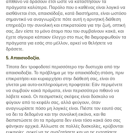
απίθανο να δράσουν έτσι ώστε να καταστήσουν τα
πράγματα καλύτερα. Παρόλο που ο καθένας είναι λογικό να
αισθάνεται έτσι, απαισιόδοξα, κατά διαστήματα, είναι ωστόσο
σημαντικό να αναγνωρίζετε πότε αυτή η αρνητική διάθεση
επηρεάζει την συνολική και επικρατούσα για την ζωή, οπτική
σας. Δεν είστε το μόνο άτομο που του συμβαίνουν κακά, και
έχετε σίγουρα κάποιον έλεγχο στο πως θα διαμορφωθούν τα
πράγματα για εσάς στο μέλλον, αρκεί να θελήσετε να
δράσετε.
5. Απαισιοδοξία.
Τίποτα δεν τροφοδοτεί περισσότερο την δυστυχία από την
απαισιοδοξία. Το πρόβλημα με την απαισιόδοξη στάση, πριν
επικρατήσει και κυριαρχήσει στην διάθεσή σας, είναι ότι
γίνεται μια αυτο-εκπληρούμενη προφητεία: Εάν περιμένετε
να συμβούν κακά πράματα, είναι περισσότερο πιθανό να
λάβετε κακά. Οι πεσιμιστικές σκέψεις είναι δύσκολο να
φύγουν από το κεφάλι σας, αλλά φεύγουν, όταν
αναγνωρίσετε πόσο μη λογικές είναι. Πιέστε τον εαυτό σας
να δει τα δεδομένα και την συνολική εικόνα, και θα
διαπιστώσετε ότι τα πράματα δεν είναι τόσο κακά όσο σας
φάνηκαν αρχικά. Άλλωστε σε πολλές δυσκολίες, κρύβονται
ευκαιρίες, αρκεί να τις αναζητήσετε και να τις εντοπίσετε.