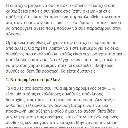
Η δυστυχία μπορεί να σας πιάσει εξαπίνης. Η ευτυχία σας
καθορίζεται από τις συνήθειές σας (στην σκέψη και στις
πράξεις), έτσι ώστε θα πρέπει να παρακολουθείτε τον εαυτό
σας στενά όσον αφορά τις σκέψεις και δράσεις, προκειμένου
να αποφύγετε αυτές που μπορούν να σας παρασύρουν στην
άβυσσο.
Ορισμένες συνήθειες οδηγούν στην δυστυχία περισσότερο
από άλλες. Θα πρέπει λοιπόν να είστε ενήμεροι για τις δέκα
συνήθειες που ακολουθούν, καθώς είναι οι χειρότεροι υπαίτιοι
πρόκλησης δυστυχίας. Να ελέγχετε τον εαυτό σας έτσι ώστε
να μην σας χαρακτηρίζουν ποτέ, οι ακόλουθες βλαβερές
συνήθειες, διότι διαφορετικά, θα είστε δυστυχείς.
1. Να περιμένετε το μέλλον.
Το να λες στο εαυτό σου, «Θα είμαι χαρούμενος όταν …»,
είναι μία από τις ευκολότερες συνήθειες πρόκλησης
δυστυχίας, στις οποίες μπορείτε να υποπέσετε. Δεν παίζει
ρόλο πως τελειώνετε την δήλωση (μπορεί να είναι μια
προαγωγή, μια αύξηση μισθού ή μια νέα σχέση) διότι δίδει
μεγάλη έμφαση στις συνθήκες, και οι έστω και βελτιωμένες
συνθήκες δεν οδηγούν στην ευτυχία. Μην χάνετε τον καιρό