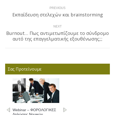
Post
PREVIOUS
navigation
Εκπαίδευση στελεχών και brainstorming
Previous
post:
NEXT
Burnout… Πως αντιμετωπίζουμε το σύνδρομο
Next
αυτό της επαγγελματικής εξουθένωσης;;;
post:
Σας Προτείνουμε
Webinar – ΦΟΡΟΛΟΓΙΚΕΣ
Δηλώσεις Νομικών