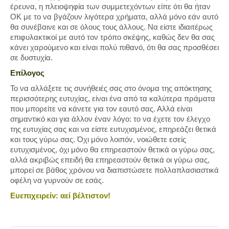
έρευνα, η πλειοψηφία των συμμετεχόντων είπε ότι θα ήταν
ΟΚ με το να βγάζουν λιγότερα χρήματα, αλλά μόνο εάν αυτό
θα συνέβαινε και σε όλους τους άλλους. Να είστε ιδιαιτέρως
επιφυλακτικοί με αυτό τον τρόπο σκέψης, καθώς δεν θα σας
κάνει χαρούμενο και είναι πολύ πιθανό, ότι θα σας προσθέσει
σε δυστυχία.
Επίλογος
Το να αλλάξετε τις συνήθειές σας στο όνομα της απόκτησης
περισσότερης ευτυχίας, είναι ένα από τα καλύτερα πράματα
που μπορείτε να κάνετε για τον εαυτό σας. Αλλά είναι
σημαντικό και για άλλον έναν λόγο: το να έχετε τον έλεγχο
της ευτυχίας σας και να είστε ευτυχισμένος, επηρεάζει θετικά
και τους γύρω σας. Όχι μόνο λοιπόν, νοιώθετε εσείς
ευτυχισμένος, όχι μόνο θα επηρεαστούν θετικά οι γύρω σας,
αλλά ακριβώς επειδή θα επηρεαστούν θετικά οι γύρω σας,
μπορεί σε βάθος χρόνου να διαπιστώσετε πολλαπλασιαστικά
οφέλη να γυρνούν σε εσάς.
Ευεπιχειρείν: αεί βέλτιστον!