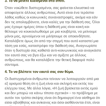
3. Το να μένετε κλεισμένοι στο σπίτι.
Όταν νοιώθετε δυστυχισμένοι, σας φαίνεται ελκυστικό να
αποφεύγετε άλλους ανθρώπους. Αυτό είναι ένα τεράστιο
λάθος καθώς οι κοινωνικές συναναστροφές, ακόμα και εάν
δεν τις απολαμβάνετε, είναι καλές για την διάθεσή σας. Όλοι
μας έχουμε ημέρες όπου η διάθεσή μας είναι κακή και
θέλουμε να κουκουλωθούμε με μια κουβέρτα, να μείνουμε
μόνοι μας, αρνούμενοι να μιλήσουμε σε οποιονδήποτε.
Καταλάβετε όμως ότι από την στιγμή που αυτό καταστεί μια
τάση για εσάς, καταστρέφει την διάθεσή σας. Αναγνωρίστε
όταν η δυστυχία σας καθιστά αντι-κοινωνικούς και αναγκάστε
τον εαυτό σας να βγει έξω και να σμίξετε με άλλους
ανθρώπους, και θα καταλάβετε την θετική διαφορά πολύ
σύντομα.
4. Το να βλέπετε τον εαυτό σας σαν θύμα.
Οι δυστυχισμένοι άνθρωποι τείνουν να λειτουργούν από μια
εξ ορισμού θέση ότι η ζωή είναι και σκληρή και εκτός του
ελέγχου τους. Με άλλα λόγια, «Η ζωή βρίσκεται εκτός εμού
και δεν μπορώ να κάνω τίποτα σχετικά» – το πρόβλημα με
αυτόν τον τρόπο σκέψης είναι ότι δημιουργεί ένα αίσθημα ότι
είσαι αβοήθητος και ανίκανος και όσοι αισθάνονται έτσι, είναι