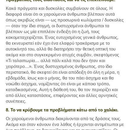
Κακά πράγματα και δυσκολίες συμβαίνουν σε όλους. Η
διαφορά είναι ότι οι χαρούμενοι άνθρωποι βλέπουν αυτά
όπως ακριβώς είναι — ως προσωρινά κωλύματα / δυσκολίες
— όταν την ίδια στιγμή, οι δυστυχισμένοι άνθρωποι τα
βλέπουν ως μία επιπλέον ένδειξη ότι η ζωή, τους
κακομεταχειρίζεται. Ένας ευτυχισμένος γενικά άνθρωπος,
θα εκνευριστεί εάν έχει ένα ελαφρύ τρακάρισμα με το
αυτοκίνητό του, αλλά θα διατηρήσει την θετική οπτική του
ακόμα και στο συγκεκριμένο ατυχές συμβάν, σκεφτόμενος
«Τι ταλαιπωρία… αλλά πάλι καλά που δεν ήταν και
χειρότερο…». Ένας δυστυχισμένος άνθρωπος, στο ίδιο
περιστατικό, θα σκεφτεί ότι είναι απόδειξη ότι όλη η μέρα, η
εβδομάδα, ίσως και ο μήνας, θα του πάει άσχημα και θα
νοιώθει άσχημα, νομίζοντας ότι είναι με κάποιο τρόπο,
καταδικασμένος. Αυτή η διάθεσή του, θα τον περιορίζει και
από άλλες καταστάσεις, επιφέροντας και άλλες αρνητικές
συνέπειες.
8. Το να κρύβουμε τα προβλήματα κάτω από το χαλάκι.
Οι χαρούμενοι άνθρωποι διακρίνονται από τις δράσεις τους.
Ακόμα και όταν κάνουν ένα λάθος ή έρχονται αντιμέτωποι με