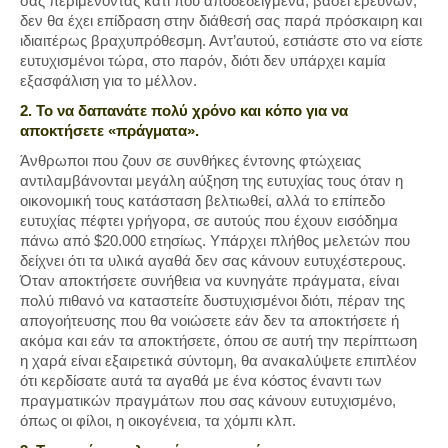
σας περιμένοντας κάτι που αποδεδειγμένα, βάσει ερευνών,
δεν θα έχει επίδραση στην διάθεσή σας παρά πρόσκαιρη και
ιδιαιτέρως βραχυπρόθεσμη. Αντ’αυτού, εστιάστε στο να είστε
ευτυχισμένοι τώρα, στο παρόν, διότι δεν υπάρχει καμία
εξασφάλιση για το μέλλον.
2. Το να δαπανάτε πολύ χρόνο και κόπο για να
αποκτήσετε «πράγματα».
Άνθρωποι που ζουν σε συνθήκες έντονης φτώχειας
αντιλαμβάνονται μεγάλη αύξηση της ευτυχίας τους όταν η
οικονομική τους κατάσταση βελτιωθεί, αλλά το επίπεδο
ευτυχίας πέφτει γρήγορα, σε αυτούς που έχουν εισόδημα
πάνω από $20.000 ετησίως. Υπάρχει πλήθος μελετών που
δείχνει ότι τα υλικά αγαθά δεν σας κάνουν ευτυχέστερους.
Όταν αποκτήσετε συνήθεια να κυνηγάτε πράγματα, είναι
πολύ πιθανό να καταστείτε δυστυχισμένοι διότι, πέραν της
απογοήτευσης που θα νοιώσετε εάν δεν τα αποκτήσετε ή
ακόμα και εάν τα αποκτήσετε, όπου σε αυτή την περίπτωση
η χαρά είναι εξαιρετικά σύντομη, θα ανακαλύψετε επιπλέον
ότι κερδίσατε αυτά τα αγαθά με ένα κόστος έναντι των
πραγματικών πραγμάτων που σας κάνουν ευτυχισμένο,
όπως οι φίλοι, η οικογένεια, τα χόμπι κλπ.