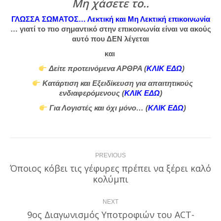
Μη χάσετε το..
ΓΛΩΣΣΑ ΣΩΜΑΤΟΣ… Λεκτική και Μη Λεκτική επικοινωνία
… γιατί το πιο σημαντικό στην επικοινωνία είναι να ακούς
αυτό που ΔΕΝ λέγεται
και
Δείτε προτεινόμενα ΑΡΘΡΑ (
ΚΛΙΚ ΕΔΩ
)
Κατάρτιση και Εξειδίκευση για απαιτητικούς
ενδιαφερόμενους (
ΚΛΙΚ ΕΔΩ
)
Για Λογιστές και όχι μόνο… (
ΚΛΙΚ ΕΔΩ
)
Post
PREVIOUS
navigation
Όποιος κόβει τις γέφυρες πρέπει να ξέρει καλό
Previous
κολύμπι
post:
NEXT
9ος Διαγωνισμός Υποτροφιών του ΑCT-
Next