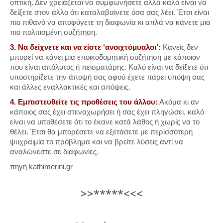
οπτική. Δεν χρειάζεται να συμφωνήσετε αλλά καλό είναι να
δείξετε στον άλλο ότι καταλαβαίνετε όσα σας λέει. Έτσι είναι
πιο πιθανό να αποφύγετε τη διαφωνία κι απλά να κάνετε μια
πιο πολιτισμένη συζήτηση.
3. Να δείχνετε και να είστε ‘ανοιχτόμυαλοι’:
Κανείς δεν
μπορεί να κάνει μια εποικοδομητική συζήτηση με κάποιον
που είναι απόλυτος ή πεισματάρης. Καλό είναι να δείξετε ότι
υποστηρίζετε την άποψή σας αφού έχετε πάρει υπόψη σας
και άλλες εναλλακτικές και απόψεις.
4. Εμπιστευθείτε τις προθέσεις του άλλου:
Ακόμα κι αν
κάποιος σας έχει στεναχωρήσει ή σας έχει πληγώσει, καλό
είναι να υποθέσετε ότι το έκανε κατά λάθος ή χωρίς να το
θέλει. Έτσι θα μπορέσετε να εξετάσετε με περισσότερη
ψυχραιμία το πρόβλημα και να βρείτε λύσεις αντί να
αναλώνεστε σε διαφωνίες.
πηγή kathimerini.gr
>>*****<<<