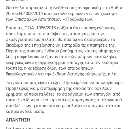
Θα ήθελα παρακαλώ τη βοήθεια σας αναφορικά με το Άρθρο
26 του Ν.4308/2014 και πιο συγκεκριμένα για τον χειρισμό
των Επισφαλών Απαιτήσεων – Προβλέψεων.
Βάση της ΠΟΑ. 1056/2015 ορίζεται ότι οι όποιες ενέργειες,
που εξαρτώνται από το ύψος της απαίτησης και την
φερεγγυότητα του πελάτη, θα πρέπει να διασφαλίζουν το
δικαίωμα της επιχείρησης να εισπράξει τις απαιτήσεις της.
Πέραν της άσκησης ένδικου βοηθήματος και της αίτησης για
λήψη ασφαλιστικών ή αναγκαστικών μέτρων, κατάλληλες
ενέργειες είναι η σφράγιση μίας επιταγής από την εκδότρια
τράπεζα, η κατάθεση όλων των απαραίτητων
δικαιολογητικών για την έκδοση διαταγής πληρωμής, κ.λπ.
Το ερώτημα μας είναι το εξής: Προκειμένου να υπολογίσουμε
Προβλέψεις για μια επιχείρηση της οποίας της οφείλουν
χρήματα κάποιοι πελάτες, το σφράγισμα των επιταγών από
τραπεζικό ίδρυμα είναι αρκετό ως παράγοντας υπολογισμού
προβλέψεων ή απαιτείται να μεσολαβήσει υποχρεωτικά και
κάποιο ένδικο μέσο;
ΑΠΑΝΤΗΣΗ
Για λογιστικούς σκοπούς, η απομείωση των απαιτήσεων είναι