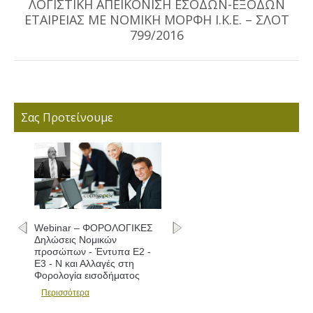
ΛΟΓΙΣΤΙΚΗ ΑΠΕΙΚΟΝΙΣΗ ΕΣΟΔΩΝ-ΕΞΟΔΩΝ
ΕΤΑΙΡΕΙΑΣ ΜΕ ΝΟΜΙΚΗ ΜΟΡΦΗ Ι.Κ.Ε. – ΣΛΟΤ
Next
post:
799/2016
Σας Προτείνουμε
Webinar – ΦΟΡΟΛΟΓΙΚΕΣ
Δηλώσεις Νομικών
προσώπων - Έντυπα Ε2 -
Ε3 - Ν και Αλλαγές στη
Φορολογία εισοδήματος
Περισσότερα