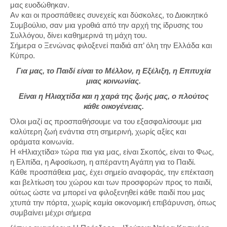
μας ευοδώθηκαν.
Αν και οι προσπάθειες συνεχείς και δύσκολες, το Διοικητικό
Συμβούλιο, σαν μια γροθιά από την αρχή της ίδρυσης του
Συλλόγου, δίνει καθημερινά τη μάχη του.
Σήμερα ο Ξενώνας φιλοξενεί παιδιά απ’ όλη την Ελλάδα και
Κύπρο.
Για μας, το Παιδί είναι το Μέλλον, η Εξέλιξη, η Επιτυχία
μιας κοινωνίας.
Είναι η Ηλιαχτίδα και η χαρά της ζωής μας, ο πλούτος
κάθε οικογένειας.
Όλοι μαζί ας προσπαθήσουμε να του εξασφαλίσουμε μια
καλύτερη ζωή ενάντια στη σημερινή, χωρίς αξίες και
οράματα κοινωνία.
Η «Ηλιαχτίδα» τώρα πια για μας, είναι Σκοπός, είναι το Φως,
η Ελπίδα, η Αφοσίωση, η απέραντη Αγάπη για το Παιδί.
Κάθε προσπάθεια μας, έχει σημείο αναφοράς, την επέκταση
και βελτίωση του χώρου και των προσφορών προς το παιδί,
ούτως ώστε να μπορεί να φιλοξενηθεί κάθε παιδί που μας
χτυπά την πόρτα, χωρίς καμία οικονομική επιβάρυνση, όπως
συμβαίνει μέχρι σήμερα