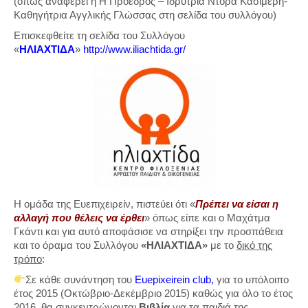
(όπως αναφέρει η Η Πρόεδρος – Ιδρύτρια Ντόρα Κασιμέρη-
Καθηγήτρια Αγγλικής Γλώσσας στη σελίδα του συλλόγου)
Επισκεφθείτε τη σελίδα του Συλλόγου
«
ΗΛΙΑΧΤΙΔΑ
»
http://www.iliachtida.gr/
Η ομάδα της Ευεπιχειρείν, πιστεύει ότι «
Πρέπει να είσαι η
αλλαγή που θέλεις να έρθει
» όπως είπε και ο Μαχάτμα
Γκάντι και για αυτό αποφάσισε να στηρίξει την προσπάθεια
και το όραμα του Συλλόγου
«ΗΛΙΑΧΤΙΔΑ»
με το
δικό της
τρόπο
:
Σε κάθε συνάντηση του
Euepixeirein club
,
για το υπόλοιπο
έτος 2015 (Οκτώβριο-Δεκέμβριο 2015) καθώς για όλο το έτος
2016, θα συγκεντρώνονται
Βιβλία
για τα παιδιά της