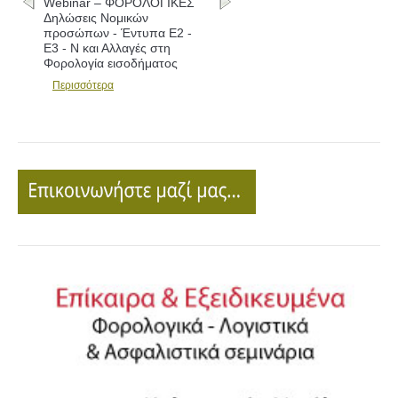
ΚΕΣ
Webinar – ΦΟΡΟΛΟΓΙΚΕΣ
Δηλώσεις - Συμπλήρωση
2 -
εντύπων Ε1 - Ε2 - Ε3 και
Αλλαγές
Περισσότερα