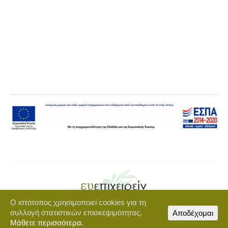
Ο ιστότοπος χρησιμοποιεί cookies για τη
Copyright © 2021 euepixeirein.gr | Developed by BigWebTheory
συλλογή στατιστικών επισκεψιμότητας.
Αποδέχομαι
footer-menu
Μάθετε περισσότερα.