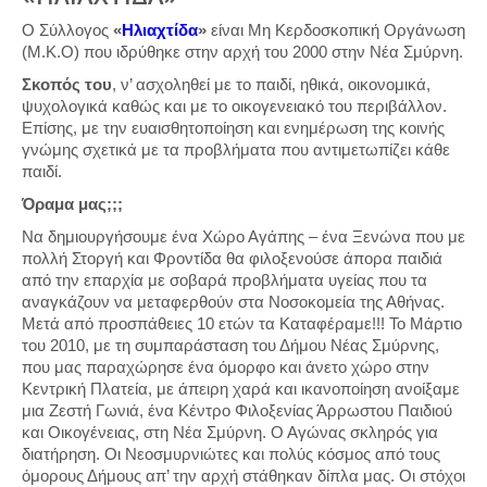
Ο Σύλλογος
«
Ηλιαχτίδα
»
είναι Μη Κερδοσκοπική Οργάνωση
(Μ.Κ.Ο) που ιδρύθηκε στην αρχή του 2000 στην Νέα Σμύρνη.
Σκοπός του
, ν’ ασχοληθεί με το παιδί, ηθικά, οικονομικά,
ψυχολογικά καθώς και με το οικογενειακό του περιβάλλον.
Επίσης, με την ευαισθητοποίηση και ενημέρωση της κοινής
γνώμης σχετικά με τα προβλήματα που αντιμετωπίζει κάθε
παιδί.
Όραμα μας;;;
Να δημιουργήσουμε ένα Χώρο Αγάπης – ένα Ξενώνα που με
πολλή Στοργή και Φροντίδα θα φιλοξενούσε άπορα παιδιά
από την επαρχία με σοβαρά προβλήματα υγείας που τα
αναγκάζουν να μεταφερθούν στα Νοσοκομεία της Αθήνας.
Μετά από προσπάθειες 10 ετών τα Καταφέραμε!!! Το Μάρτιο
του 2010, με τη συμπαράσταση του Δήμου Νέας Σμύρνης,
που μας παραχώρησε ένα όμορφο και άνετο χώρο στην
Κεντρική Πλατεία, με άπειρη χαρά και ικανοποίηση ανοίξαμε
μια Ζεστή Γωνιά, ένα Κέντρο Φιλοξενίας Άρρωστου Παιδιού
και Οικογένειας, στη Νέα Σμύρνη. Ο Αγώνας σκληρός για
διατήρηση. Οι Νεοσμυρνιώτες και πολύς κόσμος από τους
όμορους Δήμους απ’ την αρχή στάθηκαν δίπλα μας. Οι στόχοι