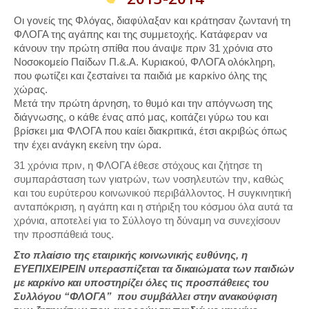
Oι γονείς της Φλόγας, διαφύλαξαν και κράτησαν ζωντανή τη
ΦΛΟΓΑ της αγάπης και της συμμετοχής. Κατάφεραν να
κάνουν την πρώτη σπίθα που άναψε πριν 31 χρόνια στο
Νοσοκομείο Παίδων Π.&.Α. Κυριακού, ΦΛΟΓΑ ολόκληρη,
που φωτίζει και ζεσταίνει τα παιδιά με καρκίνο όλης της
χώρας.
Μετά την πρώτη άρνηση, το θυμό και την απόγνωση της
διάγνωσης, ο κάθε ένας από μας, κοιτάζει γύρω του και
βρίσκει μια ΦΛΟΓΑ που καίει διακριτικά, έτσι ακριβώς όπως
την έχει ανάγκη εκείνη την ώρα.
31 χρόνια πριν, η ΦΛΟΓΑ έθεσε στόχους και ζήτησε τη
συμπαράσταση των γιατρών, των νοσηλευτών την, καθώς
και του ευρύτερου κοινωνικού περιβάλλοντος. Η συγκινητική
ανταπόκριση, η αγάπη και η στήριξη του κόσμου όλα αυτά τα
χρόνια, αποτελεί για το Σύλλογο τη δύναμη να συνεχίσουν
την προσπάθειά τους.
Στο πλαίσιο της εταιρικής κοινωνικής ευθύνης, η
ΕΥΕΠΙΧΕΙΡΕΙΝ υπερασπίζεται τα δικαιώματα των παιδιών
με καρκίνο και υποστηρίζει όλες τις προσπάθειες του
Συλλόγου “ΦΛΟΓΑ” που συμβάλλει στην ανακούφιση