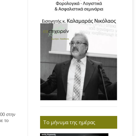
00 στην
με το
Το μήνυμα της ημέρας