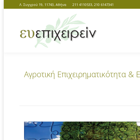
Λ. Συγγρού 19, 11743, Αθήνα
211 4110533, 210 6147341
Αγροτική Επιχειρηματικότητα & 
You are here: