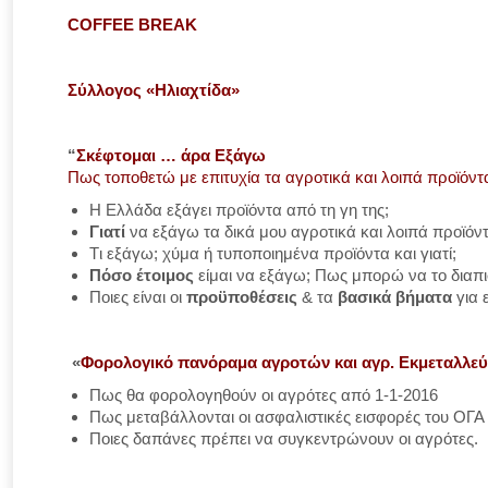
COFFEE
BREAK
Σύλλογος «Ηλιαχτίδα»
“
Σκέφτομαι … άρα Εξάγω
Πως τοποθετώ με επιτυχία τα αγροτικά και λοιπά προϊόντ
Η Ελλάδα εξάγει προϊόντα από τη γη της;
Γιατί
να εξάγω τα δικά μου αγροτικά και λοιπά προϊόντ
Tι εξάγω; χύμα ή τυποποιημένα προϊόντα και γιατί;
Πόσο έτοιμος
είμαι να εξάγω; Πως μπορώ να το διαπ
Ποιες είναι οι
προϋποθέσεις
& τα
βασικά βήματα
για 
«
Φορολογικό πανόραμα αγροτών και αγρ. Εκμεταλλε
Πως θα φορολογηθούν οι αγρότες από 1-1-2016
Πως μεταβάλλονται οι ασφαλιστικές εισφορές του ΟΓΑ
Ποιες δαπάνες πρέπει να συγκεντρώνουν οι αγρότες.