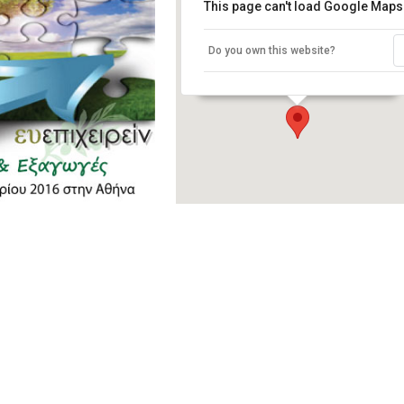
This page can't load Google Maps 
DIVANI PALACE ACROPOLIS HOTEL
Do you own this website?
ΠΑΡΘΕΝΩΝΟΣ 19-25 - ΑΘΗΝΑ
Events