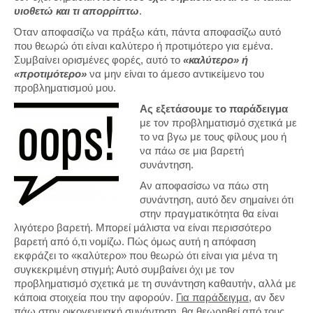
υιοθετώ και τι απορρίπτω
.
Όταν αποφασίζω να πράξω κάτι, πάντα αποφασίζω αυτό
που θεωρώ ότι είναι καλύτερο ή προτιμότερο για εμένα.
Συμβαίνει ορισμένες φορές, αυτό το
«καλύτερο» ή
«προτιμότερο»
να μην είναι το άμεσο αντικείμενο του
προβληματισμού μου.
Ας εξετάσουμε το παράδειγμα
με τον προβληματισμό σχετικά με
το να βγω με τους φίλους μου ή
να πάω σε μια βαρετή
συνάντηση.
Αν αποφασίσω να πάω στη
συνάντηση, αυτό δεν σημαίνει ότι
στην πραγματικότητα θα είναι
λιγότερο βαρετή. Μπορεί μάλιστα να είναι περισσότερο
βαρετή από ό,τι νομίζω. Πώς όμως αυτή η απόφαση
εκφράζει το «καλύτερο» που θεωρώ ότι είναι για μένα τη
συγκεκριμένη στιγμή; Αυτό συμβαίνει όχι με τον
προβληματισμό σχετικά με τη συνάντηση καθαυτήν, αλλά με
κάποια στοιχεία που την αφορούν.
Για παράδειγμα,
αν δεν
πάω στην οικογενειακή συνάντηση, θα θεωρηθεί από τους