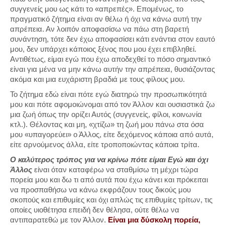
συγγενείς μου ως κάτι το «απρεπές». Επομένως, το
πραγματικό ζήτημα είναι αν θέλω ή όχι να κάνω αυτή την
απρέπεια. Αν λοιπόν αποφασίσω να πάω στη βαρετή
συνάντηση, τότε δεν έχω αποφασίσει κάτι ενάντια στον εαυτό
μου, δεν υπάρχει κάποιος ξένος που μου έχει επιβληθεί.
Αντιθέτως, είμαι εγώ που έχω αποδεχθεί το πόσο σημαντικό
είναι για μένα να μην κάνω αυτήν την απρέπεια, θυσιάζοντας
ακόμα και μια ευχάριστη βραδιά με τους φίλους μου.
Το ζήτημα εδώ είναι πότε εγώ διατηρώ την προσωπικότητά
μου και πότε αφομοιώνομαι από τον Άλλον και ουσιαστικά ζω
μια ζωή όπως την ορίζει Αυτός (συγγενείς, φίλοι, κοινωνία
κτλ.). Θέλοντας και μη, «χτίζω» τη ζωή μου πάνω στα όσα
μου «υπαγορεύει» ο Άλλος, είτε δεχόμενος κάποια από αυτά,
είτε αρνούμενος άλλα, είτε τροποποιώντας κάποια τρίτα.
Ο καλύτερος τρόπος για να κρίνω πότε είμαι Εγώ και όχι
Άλλος
είναι όταν καταφέρω να σταθμίσω τη μέχρι τώρα
πορεία μου και δω τι από αυτά που έχω κάνει και πρόκειται
να προσπαθήσω να κάνω εκφράζουν τους δικούς μου
σκοπούς και επιθυμίες και όχι απλώς τις επιθυμίες τρίτων, τις
οποίες υιοθέτησα επειδή δεν θέλησα, ούτε θέλω να
αντιπαρατεθώ με τον Άλλον.
Είναι μια δύσκολη πορεία,