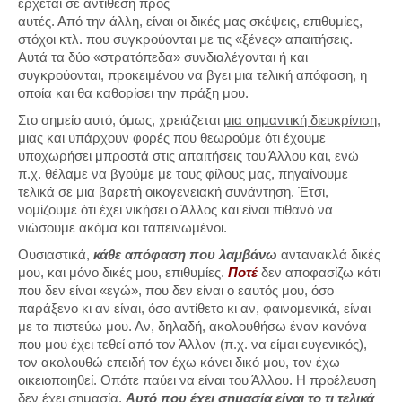
έρχεται σε αντίθεση προς
αυτές. Από την άλλη, είναι οι δικές μας σκέψεις, επιθυμίες,
στόχοι κτλ. που συγκρούονται με τις «ξένες» απαιτήσεις.
Αυτά τα δύο «στρατόπεδα» συνδιαλέγονται ή και
συγκρούονται, προκειμένου να βγει μια τελική απόφαση, η
οποία και θα καθορίσει την πράξη μου.
Στο σημείο αυτό, όμως, χρειάζεται
μια σημαντική διευκρίνιση
,
μιας και υπάρχουν φορές που θεωρούμε ότι έχουμε
υποχωρήσει μπροστά στις απαιτήσεις του Άλλου και, ενώ
π.χ. θέλαμε να βγούμε με τους φίλους μας, πηγαίνουμε
τελικά σε μια βαρετή οικογενειακή συνάντηση. Έτσι,
νομίζουμε ότι έχει νικήσει ο Άλλος και είναι πιθανό να
νιώσουμε ακόμα και ταπεινωμένοι.
Ουσιαστικά,
κάθε απόφαση που λαμβάνω
αντανακλά δικές
μου, και μόνο δικές μου, επιθυμίες.
Ποτέ
δεν αποφασίζω κάτι
που δεν είναι «εγώ», που δεν είναι ο εαυτός μου, όσο
παράξενο κι αν είναι, όσο αντίθετο κι αν, φαινομενικά, είναι
με τα πιστεύω μου. Αν, δηλαδή, ακολουθήσω έναν κανόνα
που μου έχει τεθεί από τον Άλλον (π.χ. να είμαι ευγενικός),
τον ακολουθώ επειδή τον έχω κάνει δικό μου, τον έχω
οικειοποιηθεί. Οπότε παύει να είναι του Άλλου. Η προέλευση
δεν έχει σημασία.
Αυτό που έχει σημασία είναι το τι τελικά