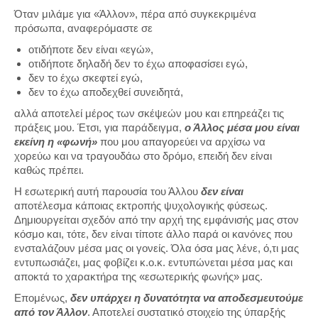
Όταν μιλάμε για «Άλλον», πέρα από συγκεκριμένα
πρόσωπα, αναφερόμαστε σε
οτιδήποτε δεν είναι «εγώ»,
οτιδήποτε δηλαδή δεν το έχω αποφασίσει εγώ,
δεν το έχω σκεφτεί εγώ,
δεν το έχω αποδεχθεί συνειδητά,
αλλά αποτελεί μέρος των σκέψεών μου και επηρεάζει τις
πράξεις μου. Έτσι, για παράδειγμα,
ο Άλλος μέσα μου είναι
εκείνη η «φωνή»
που μου απαγορεύει να αρχίσω να
χορεύω και να τραγουδάω στο δρόμο, επειδή δεν είναι
καθώς πρέπει.
Η εσωτερική αυτή παρουσία του Άλλου
δεν είναι
αποτέλεσμα κάποιας εκτροπής ψυχολογικής φύσεως.
Δημιουργείται σχεδόν από την αρχή της εμφάνισής μας στον
κόσμο και, τότε, δεν είναι τίποτε άλλο παρά οι κανόνες που
ενσταλάζουν μέσα μας οι γονείς. Όλα όσα μας λένε, ό,τι μας
εντυπωσιάζει, μας φοβίζει κ.ο.κ. εντυπώνεται μέσα μας και
αποκτά το χαρακτήρα της «εσωτερικής φωνής» μας.
Επομένως,
δεν υπάρχει η δυνατότητα να αποδεσμευτούμε
από τον Άλλον
. Αποτελεί συστατικό στοιχείο της ύπαρξής