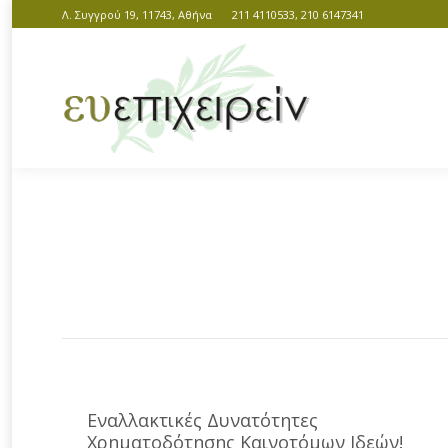
Λ. Συγγρού 19, 11743, Αθήνα
211 4110533, 210 6147341
You are here:
Εναλλακτικές Δυνατότητες
Χρηματοδότησης Καινοτόμων Ιδεών!