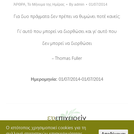
ΆΡΘΡΑ
,
Το Μήνυμα της Ημέρας
By
admin
01/07/2014
Για δυο πράγματα δεν πρέπει να θυμώνει ποτέ κανείς:
Γι’ αυτό που μπορεί να διορθώσει και γι’ αυτό που
δεν μπορεί να διορθώσει
– Thomas Fuller
Hμερομηνία:
01/07/2014-01/07/2014
Ο ιστότοπος χρησιμοποιεί cookies για τη
Copyright © 2021 euepixeirein.gr | Developed by BigWebTheory
συλλογή στατιστικών επισκεψιμότητας.
Αποδέχομαι