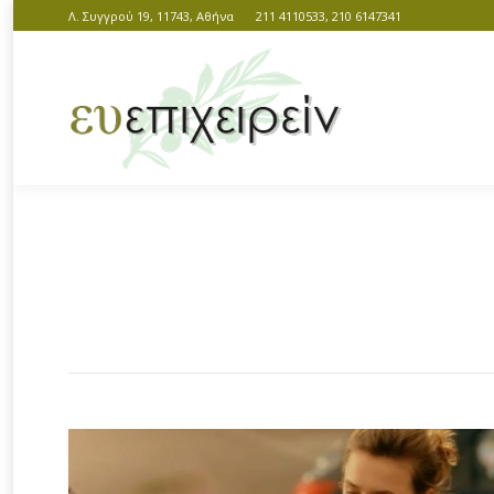
Λ. Συγγρού 19, 11743, Αθήνα
211 4110533, 210 6147341
You are here: