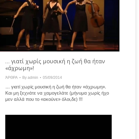
… γιατί χωρίς μουσική η ζωή θα ήταν
«άχρωμη»!
ΆΡΘΡΑ
By
admin
05/09/2014
… γιατί χωρίς μουσική η ζωή θα ήταν «άχρωμη».
Και μη ξεχνάτε να χαμογελάτε (μήνυμα χωρίς ήχο
μεν αλλά που το «ακούνε» όλοι,δε) !!!