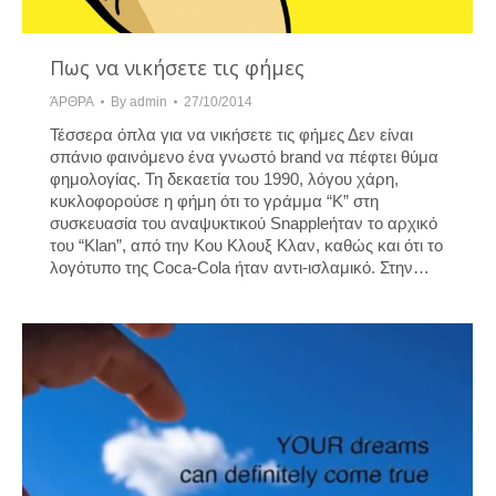
Πως να νικήσετε τις φήμες
ΆΡΘΡΑ
By
admin
27/10/2014
Τέσσερα όπλα για να νικήσετε τις φήμες Δεν είναι
σπάνιο φαινόμενο ένα γνωστό brand να πέφτει θύμα
φημολογίας. Τη δεκαετία του 1990, λόγου χάρη,
κυκλοφορούσε η φήμη ότι το γράμμα “K” στη
συσκευασία του αναψυκτικού Snappleήταν το αρχικό
του “Klan”, από την Κου Κλουξ Κλαν, καθώς και ότι το
λογότυπο της Coca-Cola ήταν αντι-ισλαμικό. Στην…