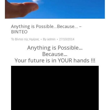
Anything is Possible…Because… –
BINTEO
Το Βίντεο της Ημέρας
By
admin
27/10/2014
Anything is Possible…
Because…
Your future is in YOUR hands !!!