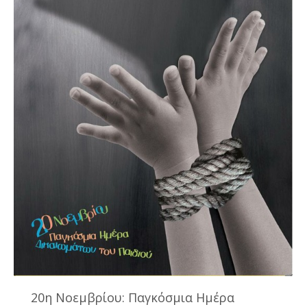
20η Νοεμβρίου: Παγκόσμια Ημέρα