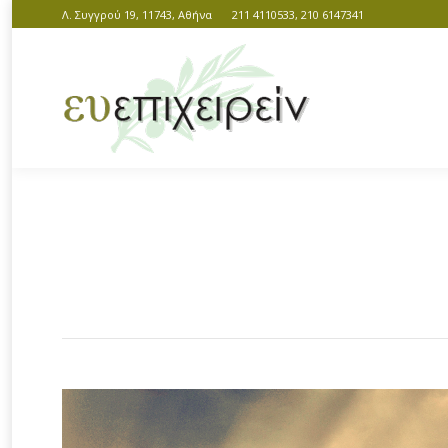
Λ. Συγγρού 19, 11743, Αθήνα
211 4110533, 210 6147341
You are here: