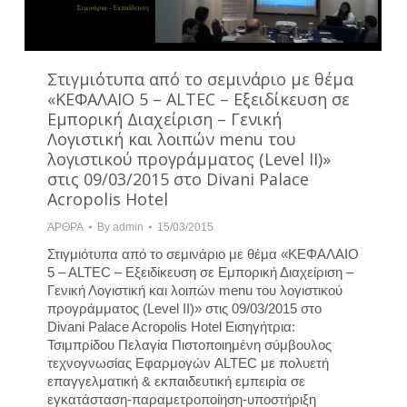
Στιγμιότυπα από το σεμινάριο με θέμα
«KΕΦΑΛΑΙΟ 5 – ΑLTEC – Εξειδίκευση σε
Εμπορική Διαχείριση – Γενική
Λογιστική και λοιπών menu του
λογιστικού προγράμματος (Level ΙI)»
στις 09/03/2015 στο Divani Palace
Acropolis Hotel
ΆΡΘΡΑ
By
admin
15/03/2015
Στιγμιότυπα από το σεμινάριο με θέμα «KΕΦΑΛΑΙΟ
5 – ΑLTEC – Εξειδίκευση σε Εμπορική Διαχείριση –
Γενική Λογιστική και λοιπών menu του λογιστικού
προγράμματος (Level ΙI)» στις 09/03/2015 στο
Divani Palace Acropolis Hotel Εισηγήτρια:
Τσιμπρίδου Πελαγία Πιστοποιημένη σύμβουλος
τεχνογνωσίας Εφαρμογών ALTEC με πολυετή
επαγγελματική & εκπαιδευτική εμπειρία σε
εγκατάσταση-παραμετροποίηση-υποστήριξη