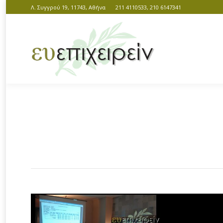
Λ. Συγγρού 19, 11743, Αθήνα
211 4110533, 210 6147341
You are here: