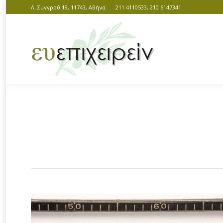
Λ. Συγγρού 19, 11743, Αθήνα
211 4110533, 210 6147341
You are here: