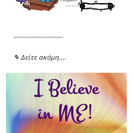
****************************
✎ Δείτε ακόμη….