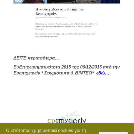
ΔΕΙΤΕ περισσότερα…
ΕυΕπιχειρηματικότητα 2015 της 06/12/2015 από την
Ευεπιχειρείν * Στιγμιότυπα & ΒΙΝΤΕΟ*
εδώ…
Ο ιστότοπος χρησιμοποιεί cookies για τη
Copyright © 2021 euepixeirein.gr | Developed by BigWebTheory