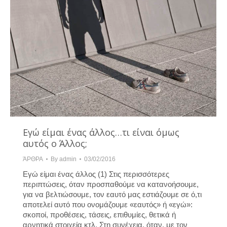
Εγώ είμαι ένας άλλος…τι είναι όμως
αυτός ο Άλλος;
ΆΡΘΡΑ
By
admin
03/02/2016
Εγώ είμαι ένας άλλος (1) Στις περισσότερες
περιπτώσεις, όταν προσπαθούμε να κατανοήσουμε,
για να βελτιώσουμε, τον εαυτό μας εστιάζουμε σε ό,τι
αποτελεί αυτό που ονομάζουμε «εαυτός» ή «εγώ»:
σκοποί, προθέσεις, τάσεις, επιθυμίες, θετικά ή
αρνητικά στοιχεία κτλ. Στη συνέχεια, όταν, με τον