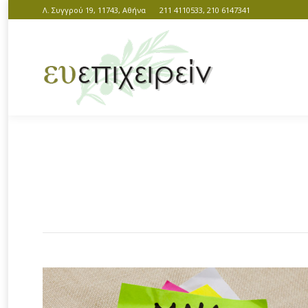
Λ. Συγγρού 19, 11743, Αθήνα
211 4110533, 210 6147341
You are here: