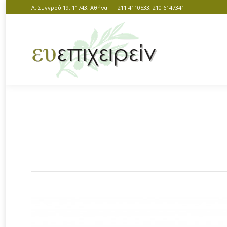
Λ. Συγγρού 19, 11743, Αθήνα
211 4110533, 210 6147341
You are here: