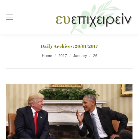
Daily Archives:
26/01/2017
You are here:
Home
2017
January
26