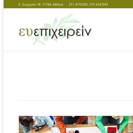
Λ. Συγγρού 19, 11743, Αθήνα
211 4110533, 210 6147341
You are here: