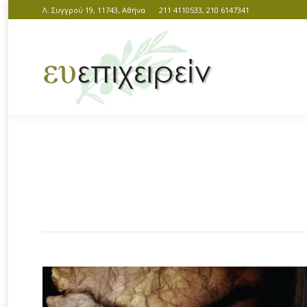
Λ. Συγγρού 19, 11743, Αθήνα
211 4110533, 210 6147341
You are here: