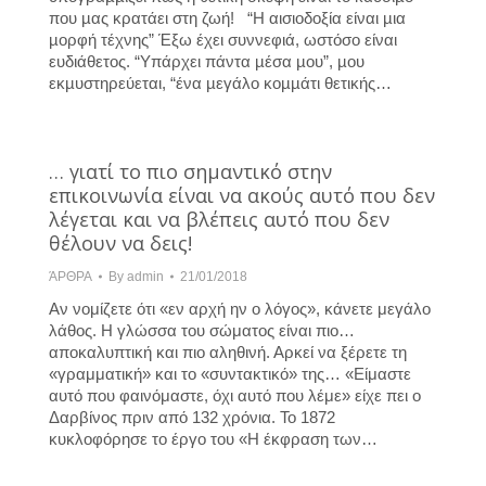
που µας κρατάει στη ζωή! “Η αισιοδοξία είναι µια
µορφή τέχνης” Έξω έχει συννεφιά, ωστόσο είναι
ευδιάθετος. “Υπάρχει πάντα µέσα µου”, µου
εκµυστηρεύεται, “ένα µεγάλο κοµµάτι θετικής…
… γιατί το πιο σημαντικό στην
επικοινωνία είναι να ακούς αυτό που δεν
λέγεται και να βλέπεις αυτό που δεν
θέλουν να δεις!
ΆΡΘΡΑ
By
admin
21/01/2018
Αν νομίζετε ότι «εν αρχή ην ο λόγος», κάνετε μεγάλο
λάθος. Η γλώσσα του σώματος είναι πιο…
αποκαλυπτική και πιο αληθινή. Αρκεί να ξέρετε τη
«γραμματική» και το «συντακτικό» της… «Είμαστε
αυτό που φαινόμαστε, όχι αυτό που λέμε» είχε πει ο
Δαρβίνος πριν από 132 χρόνια. Το 1872
κυκλοφόρησε το έργο του «Η έκφραση των…