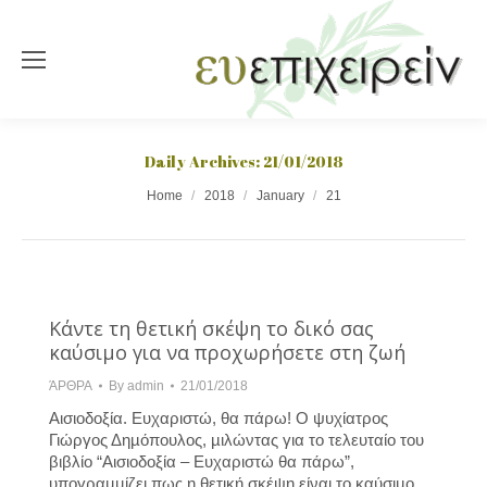
Daily Archives:
21/01/2018
You are here:
Home
2018
January
21
Κάντε τη θετική σκέψη το δικό σας
καύσιµο για να προχωρήσετε στη ζωή
ΆΡΘΡΑ
By
admin
21/01/2018
Αισιοδοξία. Ευχαριστώ, θα πάρω! Ο ψυχίατρος
Γιώργος Δηµόπουλος, µιλώντας για το τελευταίο του
βιβλίο “Αισιοδοξία – Ευχαριστώ θα πάρω”,
υπογραµµίζει πως η θετική σκέψη είναι το καύσιµο