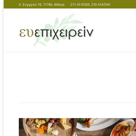
Λ. Συγγρού 19, 11743, Αθήνα
211 4110533, 210 6147341
You are here: