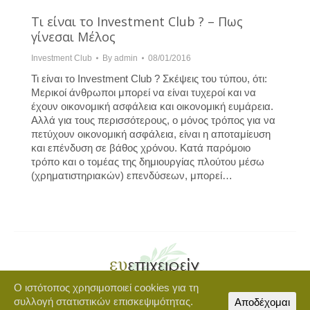
Τι είναι το Investment Club ? – Πως
γίνεσαι Μέλος
Investment Club
By
admin
08/01/2016
Τι είναι το Investment Club ? Σκέψεις του τύπου, ότι:
Μερικοί άνθρωποι μπορεί να είναι τυχεροί και να
έχουν οικονομική ασφάλεια και οικονομική ευμάρεια.
Αλλά για τους περισσότερους, ο μόνος τρόπος για να
πετύχουν οικονομική ασφάλεια, είναι η αποταμίευση
και επένδυση σε βάθος χρόνου. Κατά παρόμοιο
τρόπο και ο τομέας της δημιουργίας πλούτου μέσω
(χρηματιστηριακών) επενδύσεων, μπορεί…
Ο ιστότοπος χρησιμοποιεί cookies για τη
Copyright © 2021 euepixeirein.gr | Developed by BigWebTheory
συλλογή στατιστικών επισκεψιμότητας.
Αποδέχομαι