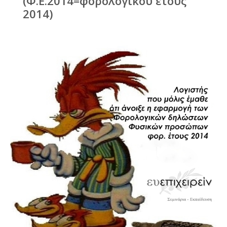
(Φ.Ε.2014=φορολογικού έτους
2014)