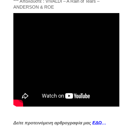
*** Απολαύστε : VIVALDI – A Rain of Tears –
ANDERSON & ROE
Δείτε προτεινόμενη αρθρογραφία μας
ΕΔΩ…