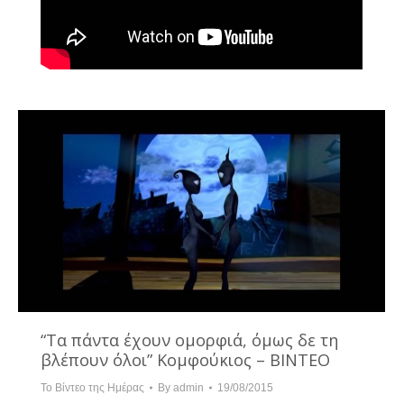
“Τα πάντα έχουν ομορφιά, όμως δε τη
βλέπουν όλοι” Κομφούκιος – ΒΙΝΤΕΟ
Το Βίντεο της Ημέρας
By
admin
19/08/2015