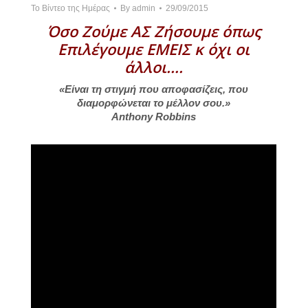
Το Βίντεο της Ημέρας
By
admin
29/09/2015
Όσο Ζούμε ΑΣ Ζήσουμε όπως
Επιλέγουμε ΕΜΕΙΣ κ όχι οι
άλλοι….
«Είναι τη στιγμή που αποφασίζεις, που
διαμορφώνεται το μέλλον σου.»
Anthony Robbins