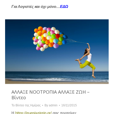
Για Λογιστές και όχι μόνο…
ΕΔΩ
ΑΛΛΑΞΕ ΝΟΟΤΡΟΠΙΑ ΑΛΛΑΞΕ ΖΩΗ –
Βίντεο
Το Βίντεο της Ημέρας
By
admin
16/11/2015
Η
https://euepixeirein.gr/
σας προτείνει: