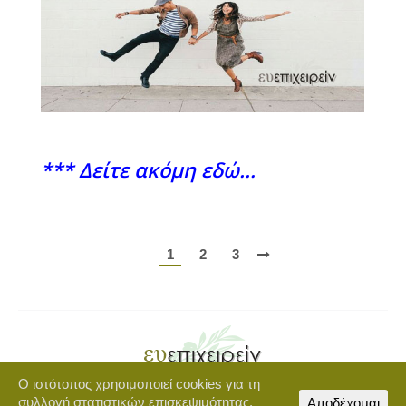
*** Δείτε ακόμη εδώ…
1
2
3
Ο ιστότοπος χρησιμοποιεί cookies για τη
Copyright © 2021 euepixeirein.gr | Developed by BigWebTheory
συλλογή στατιστικών επισκεψιμότητας.
Αποδέχομαι