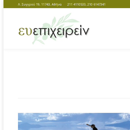
Λ. Συγγρού 19, 11743, Αθήνα
211 4110533, 210 6147341
You are here: