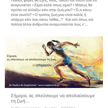
Πολλές φορές θα έχεις, ίσως, πιάσει τον εαυτό σου να
αναρωτιέται: • Είμαι καλά όπως είμαι? • Μήπως θα
πρέπει να αλλάξω κάτι στην ζωή μου? • Ό,τι κάνω
είναι σωστό? • Ο τρόπος ζωή μου είναι καλός ή
υπάρχει κάτι που κάνω λάθος..? Και εσύ όπως και
πολλοί άλλοι άνθρωποι αναρωτιούνται πώς ν’…
Σήμερα, ας σπεύσουμε να απολαύσουμε
τη ζωή….