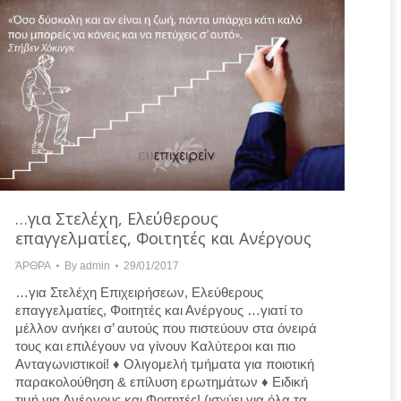
…για Στελέχη, Ελεύθερους
επαγγελματίες, Φοιτητές και Ανέργους
ΆΡΘΡΑ
By
admin
29/01/2017
…για Στελέχη Επιχειρήσεων, Ελεύθερους
επαγγελματίες, Φοιτητές και Ανέργους …γιατί το
μέλλον ανήκει σ’ αυτούς που πιστεύουν στα όνειρά
τους και επιλέγουν να γίνουν Καλύτεροι και πιο
Ανταγωνιστικοί! ♦ Ολιγομελή τμήματα για ποιοτική
παρακολούθηση & επίλυση ερωτημάτων ♦ Ειδική
τιμή για Ανέργους και Φοιτητές! (ισχύει για όλα τα