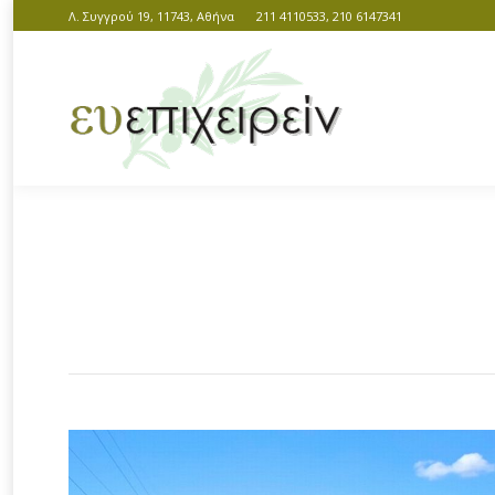
Λ. Συγγρού 19, 11743, Αθήνα
211 4110533, 210 6147341
You are here: