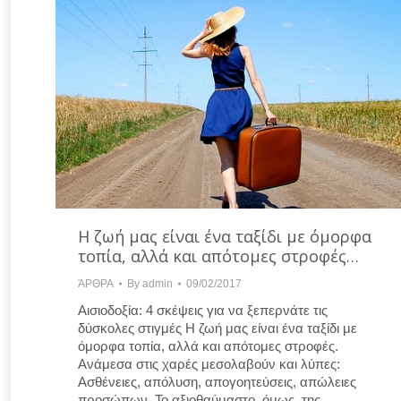
Η ζωή μας είναι ένα ταξίδι με όμορφα
τοπία, αλλά και απότομες στροφές…
ΆΡΘΡΑ
By
admin
09/02/2017
Αισιοδοξία: 4 σκέψεις για να ξεπερνάτε τις
δύσκολες στιγμές Η ζωή μας είναι ένα ταξίδι με
όμορφα τοπία, αλλά και απότομες στροφές.
Ανάμεσα στις χαρές μεσολαβούν και λύπες:
Ασθένειες, απόλυση, απογοητεύσεις, απώλειες
προσώπων. Το αξιοθαύμαστο, όμως, της