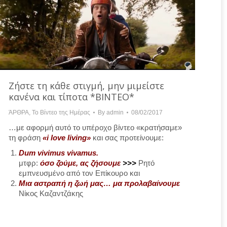
Ζήστε τη κάθε στιγμή, μην μιμείστε
κανένα και τίποτα *ΒΙΝΤΕΟ*
ΆΡΘΡΑ
,
Το Βίντεο της Ημέρας
By
admin
08/02/2017
…με αφορμή αυτό το υπέροχο βίντεο «κρατήσαμε»
τη φράση
«i love living»
και σας προτείνουμε:
Dum vivimus vivamus.
μτφρ:
όσο ζούμε, ας ζήσουμε
>>>
Ρητό
εμπνευσμένο από τον Επίκουρο και
Μια αστραπή η ζωή μας… μα προλαβαίνουμε
Νίκος Καζαντζάκης