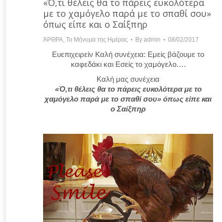
«Ό,τι θέλεις θα το πάρεις ευκολότερα
με το χαμόγελο παρά με το σπαθί σου»
όπως είπε και ο Σαίξπηρ
ΆΡΘΡΑ
,
Το Μήνυμα της Ημέρας
By
admin
08/02/2017
Ευεπιχειρείν Καλή συνέχεια: Εμείς βάζουμε το
καφεδάκι και Εσείς το χαμόγελο….
Καλή μας συνέχεια
«Ό,τι θέλεις θα το πάρεις ευκολότερα με το
χαμόγελο παρά με το σπαθί σου» όπως είπε και
ο Σαίξπηρ