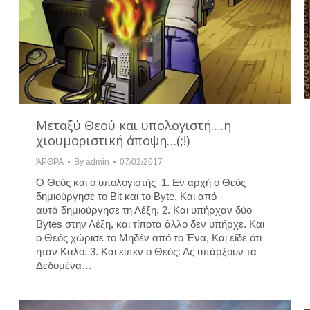
Μεταξύ Θεού και υπολογιστή….η
χιουμοριστική άποψη…(;!)
ΆΡΘΡΑ
By
admin
07/02/2017
Ο Θεός και ο υπολογιστής 1. Εν αρχή ο Θεός
δημιούργησε το Bit και το Byte. Και από
αυτά δημιούργησε τη Λέξη. 2. Και υπήρχαν δύο
Bytes στην Λέξη, και τίποτα άλλο δεν υπήρχε. Και
ο Θεός χώρισε το Μηδέν από το Ένα, Και είδε ότι
ήταν Καλό. 3. Και είπεν ο Θεός: Ας υπάρξουν τα
Δεδομένα…